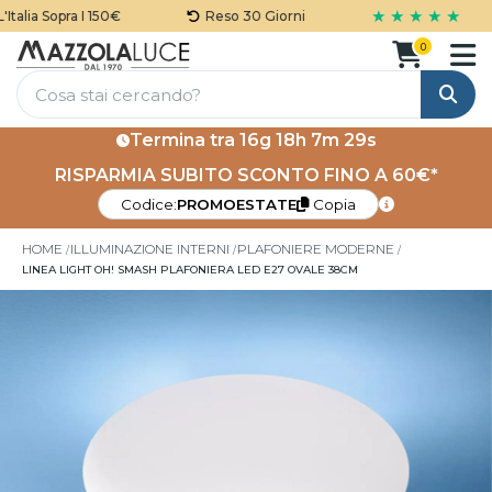
★ ★ ★ ★ ★
talia Sopra I 150€
Reso 30 Giorni
0
Cerca
Termina tra
16g 18h 7m 29s
RISPARMIA SUBITO SCONTO FINO A 60€*
Codice:
PROMOESTATE
Copia
HOME
ILLUMINAZIONE INTERNI
PLAFONIERE MODERNE
LINEA LIGHT OH! SMASH PLAFONIERA LED E27 OVALE 38CM