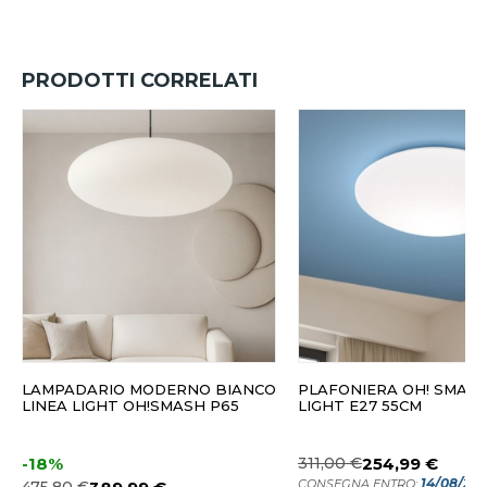
PRODOTTI CORRELATI
LAMPADARIO MODERNO BIANCO
PLAFONIERA OH! SMASH
LINEA LIGHT OH!SMASH P65
LIGHT E27 55CM
-18%
311,00 €
254,99 €
14/08/20
CONSEGNA ENTRO: