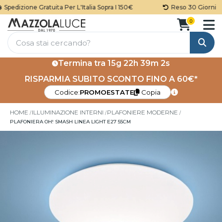
Spedizione Gratuita Per L'Italia Sopra I 150€
Reso 30 Giorni
0
Cerca
Termina tra
15g 22h 39m 2s
RISPARMIA SUBITO SCONTO FINO A 60€*
Codice:
PROMOESTATE
Copia
HOME
ILLUMINAZIONE INTERNI
PLAFONIERE MODERNE
PLAFONIERA OH! SMASH LINEA LIGHT E27 55CM