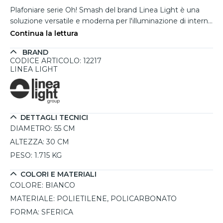
Plafoniare serie Oh! Smash del brand Linea Light è una
soluzione versatile e moderna per l'illuminazione di interni.
Grazie al suo design essenziale e alla possibilità di essere
Continua la lettura
installata sia a parete che a soffitto, si adatta
BRAND
perfettamente a diversi contesti abitativi e commerciali.
CODICE ARTICOLO: 12217
La doppia emissione luminosa crea un'illuminazione
LINEA LIGHT
diffusa e armoniosa, ideale per ambienti come soggiorni,
corridoi o camere da letto. Realizzata con materiali di alta
qualità, presenta un diffusore in polietilene che assicura
una distribuzione uniforme della luce, mentre la
DETTAGLI TECNICI
montatura in policarbonato bianco garantisce solidità e
DIAMETRO:
55 CM
durata nel tempo. Compatibile con una lampadina LED
attacco E27 (non inclusa), offre la possibilità di
ALTEZZA:
30 CM
personalizzare l’intensità e il colore della luce in base alle
PESO:
1.715 KG
proprie esigenze.
COLORI E MATERIALI
COLORE:
BIANCO
MATERIALE:
POLIETILENE, POLICARBONATO
FORMA:
SFERICA