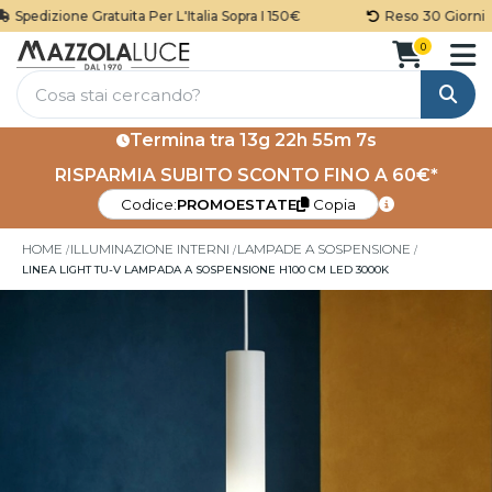
Spedizione Gratuita Per L'Italia Sopra I 150€
Reso 30 Giorni
0
Cerca
Termina tra
13g 22h 55m 7s
RISPARMIA SUBITO SCONTO FINO A 60€*
Codice:
PROMOESTATE
Copia
HOME
ILLUMINAZIONE INTERNI
LAMPADE A SOSPENSIONE
LINEA LIGHT TU-V LAMPADA A SOSPENSIONE H100 CM LED 3000K