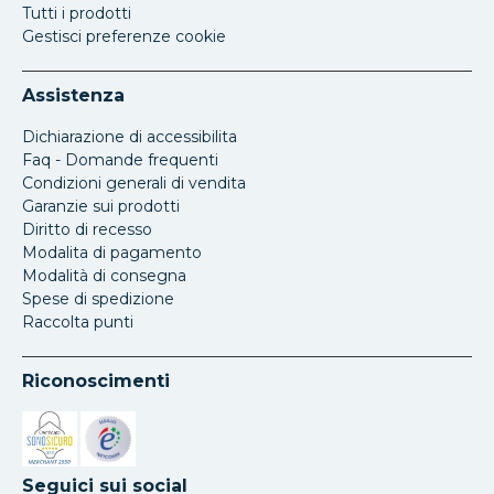
Tutti i prodotti
Gestisci preferenze cookie
Assistenza
Dichiarazione di accessibilita
Faq - Domande frequenti
Condizioni generali di vendita
Garanzie sui prodotti
Diritto di recesso
Modalita di pagamento
Modalità di consegna
Spese di spedizione
Raccolta punti
Riconoscimenti
Si apre in una nuova scheda
Si apre in una nuova scheda
Seguici sui social