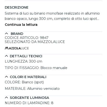
DESCRIZIONE
Sistema di luci su binario monofase realizzato in alluminio
bianco opaco, lungo 300 cm, completo di otto luci spot
orientabili in raffinato colore sabbia. Perfetto per ambienti
Continua la lettura
moderni e versatili come soggiorni, cucine, uffici o corridoi,
BRAND
questo sistema coniuga funzionalità e stile, offrendo un
CODICE ARTICOLO: 9847
design lineare ed elegante che si adatta sia a contesti
SELEZIONATO DA MAZZOLALUCE
professionali che residenziali. Le luci spot, completamente
orientabili a 360 gradi, possono essere regolate facilmente
lungo il binario, permettendo di creare configurazioni di
DETTAGLI TECNICI
luce personalizzate per ogni spazio. Compatibile con
LUNGHEZZA:
300 cm
lampadine GX53 non incluse, fino a un massimo di 10W
TIPO DI FISSAGGIO:
Blocco manuale
per spot, garantisce un’illuminazione diffusa e uniforme,
ideale per creare un ambiente luminoso e accogliente. La
COLORI E MATERIALI
combinazione di finitura nera e spot sabbia aggiunge un
COLORE:
Bianco (spot)
tocco sofisticato, perfetto per chi cerca un'illuminazione
MATERIALE:
Alluminio verniciato
dal gusto contemporaneo.
SORGENTE LUMINOSA
NUMERO DI LAMPADINE:
8