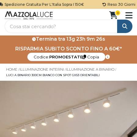
Spedizione Gratuita Per L'Italia Sopra I 150€
Reso 30 Giorni
0
Cerca
Termina tra
13g 23h 9m 26s
RISPARMIA SUBITO SCONTO FINO A 60€*
Codice:
PROMOESTATE
Copia
HOME
ILLUMINAZIONE INTERNI
ILLUMINAZIONE A BINARIO
LUCI A BINARIO 300CM BIANCO CON SPOT GX53 ORIENTABILI