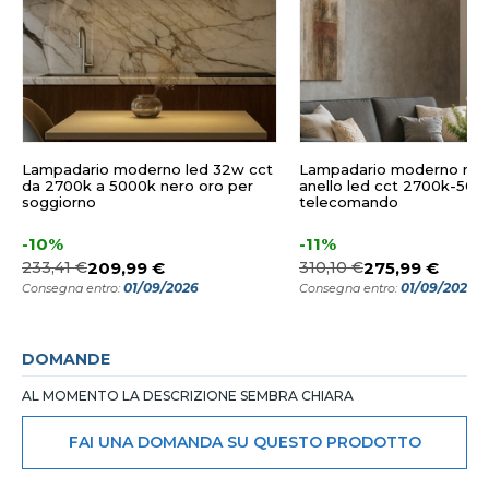
Lampadario moderno led 32w cct
Lampadario moderno ner
da 2700k a 5000k nero oro per
anello led cct 2700k-500
soggiorno
telecomando
-10%
-11%
233,41 €
209,99 €
310,10 €
275,99 €
01/09/2026
01/09/2026
Consegna entro:
Consegna entro:
DOMANDE
AL MOMENTO LA DESCRIZIONE SEMBRA CHIARA
FAI UNA DOMANDA SU QUESTO PRODOTTO