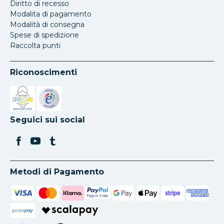
Diritto di recesso
Modalita di pagamento
Modalità di consegna
Spese di spedizione
Raccolta punti
Riconoscimenti
Si apre in una nuova scheda
Si apre in una nuova scheda
Seguici sui social
Metodi di Pagamento
poste
pay