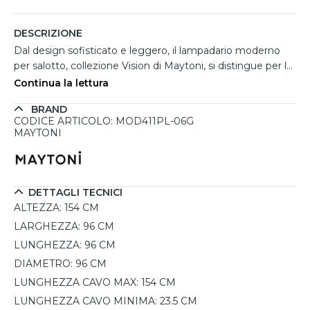
DESCRIZIONE
Dal design sofisticato e leggero, il lampadario moderno
per salotto, collezione Vision di Maytoni, si distingue per la
combinazione armoniosa tra vetro trasparente e struttura
Continua la lettura
in alluminio colore oro. I sei diffusori, dalle forme morbide e
BRAND
organiche, creano un'atmosfera luminosa raffinata,
CODICE ARTICOLO: MOD411PL-06G
perfetta per ambienti moderni come soggiorni, sale da
MAYTONI
pranzo o spazi commerciali esclusivi. Grazie all’altezza
regolabile dei cavi da 23,5 a 154 cm, si adatta facilmente a
diverse configurazioni. Il sistema con attacco E14 supporta
fino a 60W di potenza LED (lampadine non incluse). La
DETTAGLI TECNICI
sua apertura visiva valorizza ogni ambiente con un tocco
ALTEZZA:
154 CM
di design elegante.
LARGHEZZA:
96 CM
LUNGHEZZA:
96 CM
DIAMETRO:
96 CM
LUNGHEZZA CAVO MAX:
154 CM
LUNGHEZZA CAVO MINIMA:
23.5 CM