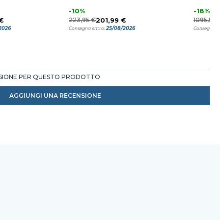
-10%
-18%
€
223,95 €
201,99 €
1095,56 
2026
25/08/2026
Consegna entro:
Consegna e
NSIONE PER QUESTO PRODOTTO
AGGIUNGI UNA RECENSIONE