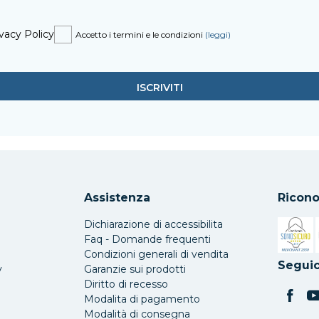
vacy Policy
Accetto i termini e le condizioni
(leggi)
Assistenza
Ricono
Dichiarazione di accessibilita
Faq - Domande frequenti
Condizioni generali di vendita
Si apre 
Seguic
y
Garanzie sui prodotti
Diritto di recesso
Modalita di pagamento
Modalità di consegna