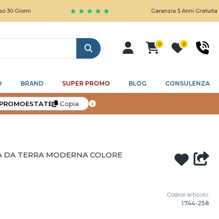
★ ★ ★ ★ ★
ni
Garanzia 5 Anni Gratuita
0
0
Cerca
O
BRAND
SUPER PROMO
BLOG
CONSULENZA
PROMOESTATE
Copia
A DA TERRA MODERNA COLORE
Codice articolo:
1744-258