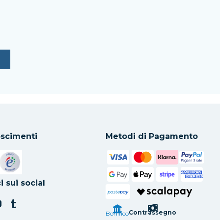
scimenti
Metodi di Pagamento
in una nuova scheda
Si apre in una nuova scheda
i sui social
poste
pay
Contrassegno
Bonifico