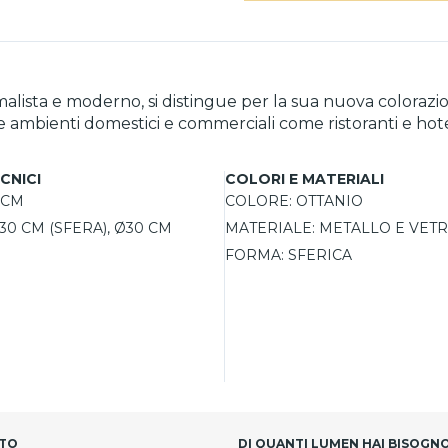
alista e moderno, si distingue per la sua nuova colorazio
re ambienti domestici e commerciali come ristoranti e hote
o acidato, creando un equilibrio raffinato e contemporan
zare l’illuminazione scegliendo lampadine E27 (non incluse
CNICI
COLORI E MATERIALI
 La qualità e il design sono garantiti per 5 anni.
 CM
COLORE:
OTTANIO
30 CM (SFERA), Ø30 CM
MATERIALE:
METALLO E VET
FORMA:
SFERICA
TTO
DI QUANTI LUMEN HAI BISOGN