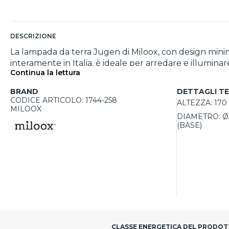
DESCRIZIONE
La lampada da terra Jugen di Miloox, con design minim
interamente in Italia, è ideale per arredare e illumina
Continua la lettura
perfettamente con il diffusore sferico in vetro bianc
diffusore di Ø30 cm, offre la possibilità di personaliz
BRAND
DETTAGLI TE
l’opzione dimmerabile tramite il pratico dimmer a piede.
CODICE ARTICOLO: 1744-258
ALTEZZA:
170
MILOOX
DIAMETRO:
Ø
(BASE)
CLASSE ENERGETICA DEL PRODO