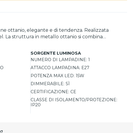
ne ottanio, elegante e di tendenza. Realizzata
l. La struttura in metallo ottanio si combina
eo. Con un’altezza di 170 cm e un diametro del
) per regolare la potenza, la tonalità della luce e
SORGENTE LUMINOSA
NUMERO DI LAMPADINE:
1
RO
ATTACCO LAMPADINA:
E27
POTENZA MAX LED:
15W
DIMMERABILE:
SÌ
CERTIFICAZIONE:
CE
CLASSE DI ISOLAMENTO/PROTEZIONE:
IP20
O?