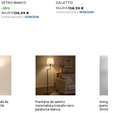
VETRO BIANCO
DA LETTO
V
O
-25%
182,31 €
136,99 €
4
19/08/2026
182,31 €
136,99 €
CONSEGNA ENTRO:
C
13/08/2026
CONSEGNA ENTRO:
da da
Piantane da salotto
Antigua n
00k
minimalista metallo nero
piantana
paralume bianco
3000k d