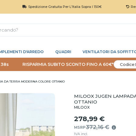
Spedizione Gratuita Per L'Italia Sopra I 150€
Reso 30 Gior
MPLEMENTI D'ARREDO
QUADRI
VENTILATORI DA SOFFITT
 37s
RISPARMIA SUBITO SCONTO FINO A 60€*
Codice:
DA DA TERRA MODERNA COLORE OTTANIO
MILOOX JUGEN LAMPAD
OTTANIO
MILOOX
278,99 €
372,16 €
MSRP
IVA incl.