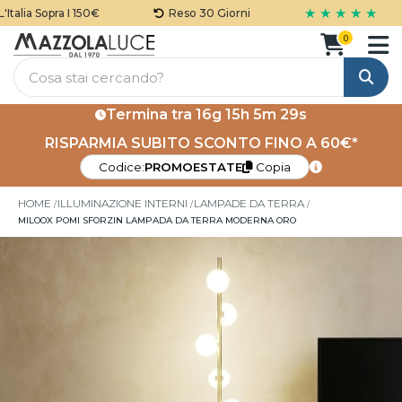
★ ★ ★ ★ ★
alia Sopra I 150€
Reso 30 Giorni
0
Cerca
Termina tra
16g 15h 5m 29s
RISPARMIA SUBITO SCONTO FINO A 60€*
Codice:
PROMOESTATE
Copia
HOME
ILLUMINAZIONE INTERNI
LAMPADE DA TERRA
MILOOX POMI SFORZIN LAMPADA DA TERRA MODERNA ORO