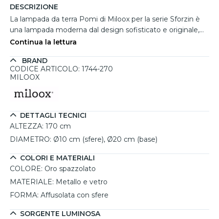
DESCRIZIONE
La lampada da terra Pomi di Miloox per la serie Sforzin è
una lampada moderna dal design sofisticato e originale,
perfetta per valorizzare il salotto o altri ambienti della casa
Continua la lettura
con un tocco di classe. Alta 170 cm, presenta una struttura
BRAND
slanciata in metallo oro spazzolato, impreziosita da cinque
CODICE ARTICOLO: 1744-270
sfere in vetro bianco di Ø10 cm, posizionate su tutti i lati
MILOOX
per una luce diffusa a 360 gradi. Questa piantana combina
funzionalità ed estetica, permettendo di personalizzare
l’illuminazione grazie ai portalampada G9, compatibili con
DETTAGLI TECNICI
lampadine LED dimmerabili (non incluse). La linea
ALTEZZA:
170 cm
moderna e la qualità garantita per 5 anni rendono questa
lampada un complemento d’arredo unico e raffinato
DIAMETRO:
Ø10 cm (sfere), Ø20 cm (base)
COLORI E MATERIALI
COLORE:
Oro spazzolato
MATERIALE:
Metallo e vetro
FORMA:
Affusolata con sfere
SORGENTE LUMINOSA