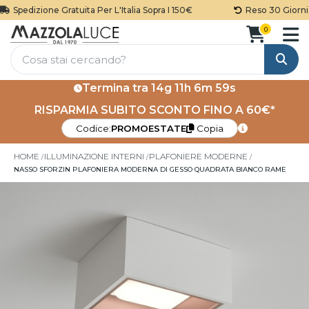
Spedizione Gratuita Per L'Italia Sopra I 150€
Reso 30 Giorni
0
Cerca
Termina tra
14g 11h 6m 59s
RISPARMIA SUBITO SCONTO FINO A 60€*
Codice:
PROMOESTATE
Copia
HOME
ILLUMINAZIONE INTERNI
PLAFONIERE MODERNE
NASSO SFORZIN PLAFONIERA MODERNA DI GESSO QUADRATA BIANCO RAME