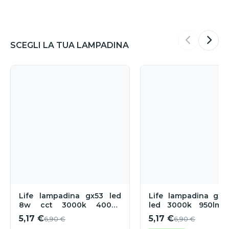
SCEGLI LA TUA LAMPADINA
Life lampadina gx53 led
Life lampadina gx5
8w cct 3000k 4000k
led 3000k 950lm o
6500k 720 lumen
120
5,17 €
5,17 €
6,90 €
6,90 €