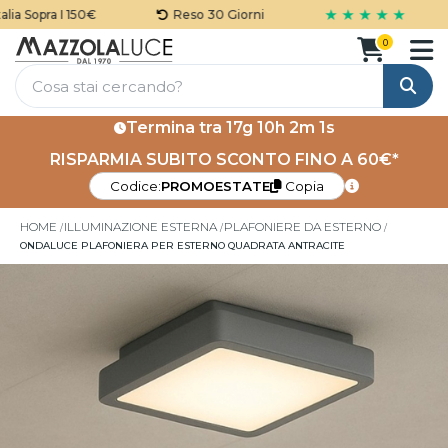
★ ★ ★ ★ ★
a Sopra I 150€
Reso 30 Giorni
0
Cerca
Termina tra
17g 10h 2m 1s
RISPARMIA SUBITO SCONTO FINO A 60€*
Codice:
PROMOESTATE
Copia
HOME
ILLUMINAZIONE ESTERNA
PLAFONIERE DA ESTERNO
ONDALUCE PLAFONIERA PER ESTERNO QUADRATA ANTRACITE