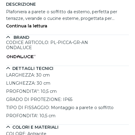
DESCRIZIONE
Plafoniera a parete o soffitto da esterno, perfetta per
terrazze, verande o cucine esterne, progettata per
resistere a condizioni atmosferiche avverse grazie al grado
Continua la lettura
di protezione IP65. Realizzata in robusto materiale plastico
BRAND
ABS verniciato in antracite, con un diffusore in
CODICE ARTICOLO: PL-PICCA-GR-AN
policarbonato bianco, questa plafoniera coniuga
ONDALUCE
funzionalità e design, offrendo una soluzione duratura e
pratica per illuminare gli spazi esterni. Il portalampadina
E27 consente l’utilizzo di lampadine LED intercambiabili
DETTAGLI TECNICI
(max 14W) per personalizzare la potenza e la temperatura
LARGHEZZA:
30 cm
della luce in base alle proprie esigenze. Con una
LUNGHEZZA:
30 cm
dimensione di 30x30 cm e una profondità di 10,5 cm, è
PROFONDITA'':
10,5 cm
adatta a coprire ampie aree con un’illuminazione
uniforme, rendendo gli spazi esterni fruibili anche nelle ore
GRADO DI PROTEZIONE:
IP65
notturne. Ideale per chi cerca un prodotto di qualità,
TIPO DI FISSAGGIO:
Montaggio a parete o soffitto
esteticamente discreto e altamente resistente, con il
PROFONDITA':
10,5 cm
valore aggiunto della versatilità e della possibilità di
scegliere varianti di colore per abbinarla perfettamente
COLORI E MATERIALI
all’ambiente esterno.
COLORE:
Antracite