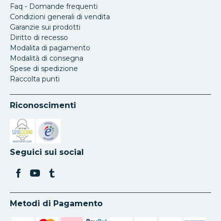
Faq - Domande frequenti
Condizioni generali di vendita
Garanzie sui prodotti
Diritto di recesso
Modalita di pagamento
Modalità di consegna
Spese di spedizione
Raccolta punti
Riconoscimenti
Si apre in una nuova scheda
Si apre in una nuova scheda
Seguici sui social
Metodi di Pagamento