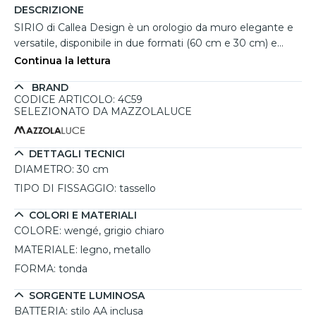
DESCRIZIONE
SIRIO di Callea Design è un orologio da muro elegante e
versatile, disponibile in due formati (60 cm e 30 cm) e
nove colorazioni per soddisfare ogni esigenza di stile. La
Continua la lettura
forma tonda tradizionale si abbina a un contorno moderno,
BRAND
rendendolo perfetto per ambienti come soggiorni,
CODICE ARTICOLO: 4C59
camerette o studi. In questa variante, il quadrante color
SELEZIONATO DA MAZZOLALUCE
wengé si combina con lancette in metallo e contorno
grigio chiaro, creando un raffinato contrasto impreziosito
da numeri romani. Questo orologio da parete moderno è
DETTAGLI TECNICI
realizzato con design italiano e un preciso meccanismo
DIAMETRO:
30 cm
tedesco, garantisce affidabilità, silenziosità e un'estetica
TIPO DI FISSAGGIO:
tassello
unica. Include fissaggio a tassello e batteria stilo AA.
COLORI E MATERIALI
COLORE:
wengé, grigio chiaro
MATERIALE:
legno, metallo
FORMA:
tonda
SORGENTE LUMINOSA
BATTERIA:
stilo AA inclusa