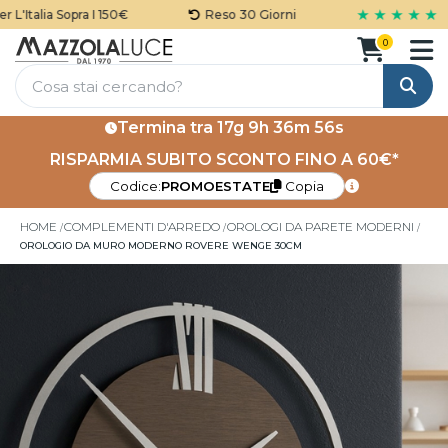
★ ★ ★ ★ ★
Italia Sopra I 150€
Reso 30 Giorni
0
Cerca
Termina tra
17g 9h 36m 55s
RISPARMIA SUBITO SCONTO FINO A 60€*
Codice:
PROMOESTATE
Copia
HOME
COMPLEMENTI D'ARREDO
OROLOGI DA PARETE MODERNI
OROLOGIO DA MURO MODERNO ROVERE WENGE 30CM