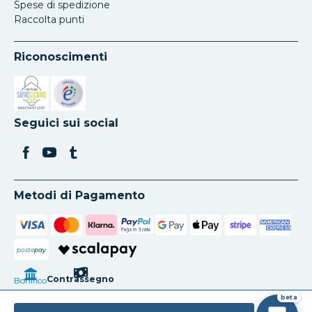
Spese di spedizione
Raccolta punti
Riconoscimenti
Si apre in una nuova scheda
Si apre in una nuova scheda
Seguici sui social
Metodi di Pagamento
poste
pay
Contrassegno
Bonifico
beta