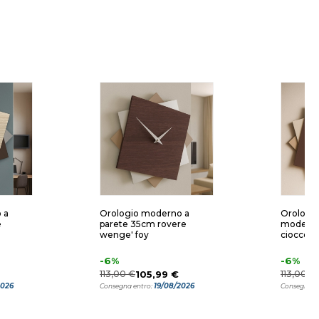
 a
Orologio moderno a
Orologio
e
parete 35cm rovere
moderno
wenge' foy
cioccola
-6%
-6%
113,00 €
105,99 €
113,00 €
2026
19/08/2026
Consegna entro:
Consegna e