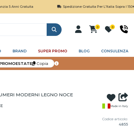
ni Gratuita
Spedizione Gratuita Per L'Italia Sopra I 150€
0
0
Cerca
O
BRAND
SUPER PROMO
BLOG
CONSULENZA
PROMOESTATE
Copia
UMERI MODERNI LEGNO NOCE
CE
Made in Italy
Codice articolo:
4855