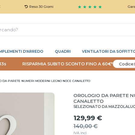
★ ★ ★ ★ ★
Reso 30 Giorni
Garanzia 5 An
MPLEMENTI D'ARREDO
QUADRI
VENTILATORI DA SOFFITT
32s
RISPARMIA SUBITO SCONTO FINO A 60€*
Codice:
O DA PARETE NUMERI MODERNI LEGNO NOCE CANALETTO
OROLOGIO DA PARETE N
CANALETTO
SELEZIONATO DA MAZZOLALU
129,99 €
140,00 €
IVA incl.