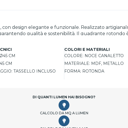
con design elegante e funzionale. Realizzato artigianalm
ua, garantendo qualità e sostenibilità. Il quadrante roton
e in metallo e il meccanismo tedesco assicurano precision
Facile da installare grazie al tassello incluso, è disponibil
CNICI
COLORI E MATERIALI
Ø45 CM
COLORE:
NOCE CANALETTO
45 CM
MATERIALE:
MDF, METALLO
AGGIO:
TASSELLO INCLUSO
FORMA:
ROTONDA
DI QUANTI LUMEN HAI BISOGNO?
CALCOLO DA MQ A LUMEN