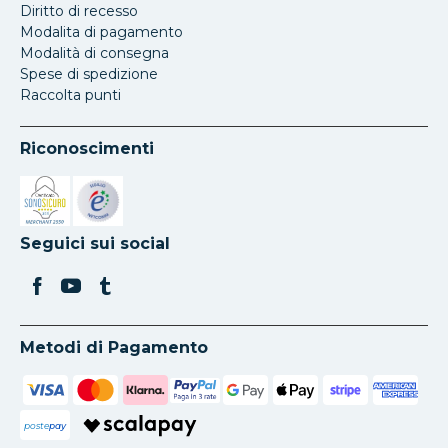
Diritto di recesso
Modalita di pagamento
Modalità di consegna
Spese di spedizione
Raccolta punti
Riconoscimenti
Si apre in una nuova scheda
Si apre in una nuova scheda
Seguici sui social
Metodi di Pagamento
poste
pay