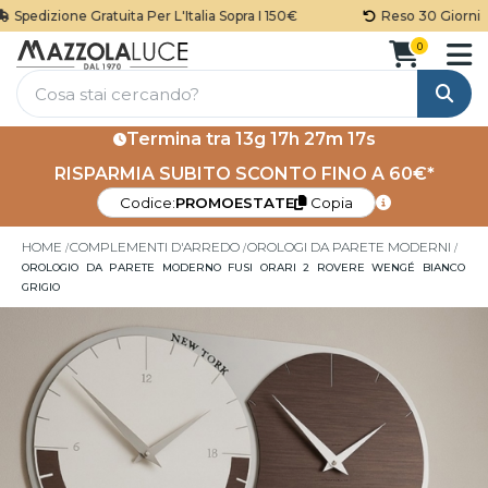
Spedizione Gratuita Per L'Italia Sopra I 150€
Reso 30 Giorni
0
Cerca
Termina tra
13g 17h 27m 16s
RISPARMIA SUBITO SCONTO FINO A 60€*
Codice:
PROMOESTATE
Copia
HOME
COMPLEMENTI D'ARREDO
OROLOGI DA PARETE MODERNI
OROLOGIO DA PARETE MODERNO FUSI ORARI 2 ROVERE WENGÉ BIANCO
GRIGIO