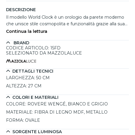
DESCRIZIONE
Il modello World Clock è un orologio da parete moderno
che unisce stile cosmopolita e funzionalità grazie alla sua
struttura ovale con due quadranti separati, ideali per
Continua la lettura
visualizzare contemporaneamente orari di città come
BRAND
Roma e New York. Realizzato artigianalmente in Italia in
CODICE ARTICOLO: 15FD
MDF con finitura satinata rovere wengé, bianco e grigio, si
SELEZIONATO DA MAZZOLALUCE
integra perfettamente in uffici, studi o living eleganti. Le
lancette in metallo e il meccanismo tedesco silenzioso
completano un design raffinato. Una soluzione perfetta
DETTAGLI TECNICI
per chi cerca orologi da parete particolari per ambienti
LARGHEZZA:
50 CM
professionali e di carattere, che diano con semplicità una
ALTEZZA:
27 CM
nuova personalità all'ambiente in cui vengono inseriti.
COLORI E MATERIALI
COLORE:
ROVERE WENGÉ, BIANCO E GRIGIO
MATERIALE:
FIBRA DI LEGNO MDF, METALLO
FORMA:
OVALE
SORGENTE LUMINOSA