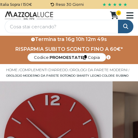
★ ★ ★ ★ ★
lia Sopra I 150€
Reso 30 Giorni
0
Cerca
Termina tra
16g 10h 12m 49s
RISPARMIA SUBITO SCONTO FINO A 60€*
Codice:
PROMOESTATE
Copia
HOME
COMPLEMENTI D'ARREDO
OROLOGI DA PARETE MODERNI
OROLOGIO MODERNO DA PARETE ROTONDO SMARTY LEGNO COLORE RUBINO