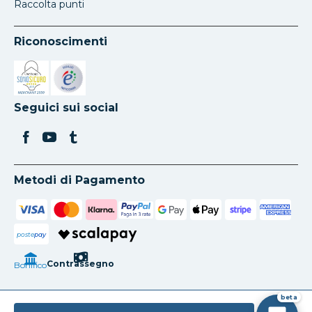
Raccolta punti
Riconoscimenti
Si apre in una nuova scheda
Si apre in una nuova scheda
Seguici sui social
Metodi di Pagamento
poste
pay
Contrassegno
Bonifico
beta