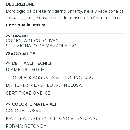
DESCRIZIONE
L’orologio da parete moderno Smarty, nella vivace tonalità
rossa, aggiunge carattere e dinamismo. La finitura satinata
su fibra di legno verniciato, unita alle lancette in metallo
Continua la lettura
coordinate, crea un equilibrio visivo elegante.
BRAND
Artigianalmente realizzato in Italia, è dotato di un
CODICE ARTICOLO: 17AC
meccanismo tedesco silenzioso che assicura precisione e
SELEZIONATO DA MAZZOLALUCE
tranquillità. Perfetto come orologio da parete per cucina,
unisce funzionalità e stile in un formato compatto e di
facile installazione, pensato per chi cerca dettagli di design
DETTAGLI TECNICI
senza rinunciare alla praticità.
DIAMETRO:
60 CM
TIPO DI FISSAGGIO:
TASSELLO (INCLUSO)
BATTERIA:
PILA STILO AA (INCLUSA)
CERTIFICAZIONE:
CE
COLORI E MATERIALI
COLORE:
ROSSO
MATERIALE:
FIBRA DI LEGNO VERNICIATO
FORMA:
ROTONDA