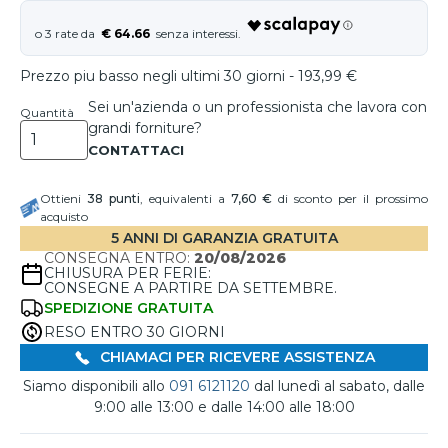
€ 64.66
Prezzo piu basso negli ultimi 30 giorni - 193,99 €
Sei un'azienda o un professionista che lavora con
Quantità
grandi forniture?
Ottieni
38
punti
, equivalenti a
7,60 €
di sconto per il prossimo
acquisto
5 ANNI DI GARANZIA GRATUITA
CONSEGNA ENTRO:
20/08/2026
CHIUSURA PER FERIE:
CONSEGNE A PARTIRE DA SETTEMBRE.
SPEDIZIONE GRATUITA
RESO ENTRO 30 GIORNI
CHIAMACI PER RICEVERE ASSISTENZA
Siamo disponibili allo
091 6121120
dal lunedì al sabato, dalle
9:00 alle 13:00 e dalle 14:00 alle 18:00