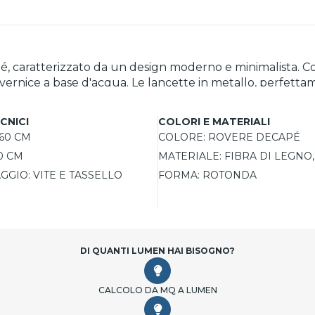
 caratterizzato da un design moderno e minimalista. Con 
 vernice a base d'acqua. Le lancette in metallo, perfett
 qualità. Ideale per arredare soggiorni, studi profession
 tassello e alla batteria inclusi. Disponibile in numerose v
CNICI
COLORI E MATERIALI
60 CM
COLORE:
ROVERE DECAPÉ
0 CM
MATERIALE:
FIBRA DI LEGNO
AGGIO:
VITE E TASSELLO
FORMA:
ROTONDA
DI QUANTI LUMEN HAI BISOGNO?
CALCOLO DA MQ A LUMEN