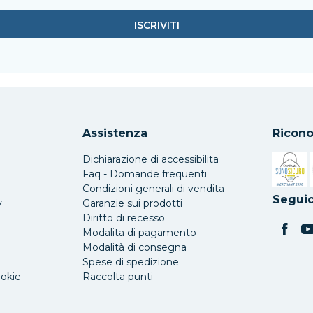
Assistenza
Ricono
Dichiarazione di accessibilita
Faq - Domande frequenti
Condizioni generali di vendita
Si apre 
Seguic
y
Garanzie sui prodotti
Diritto di recesso
Modalita di pagamento
Modalità di consegna
Spese di spedizione
ookie
Raccolta punti