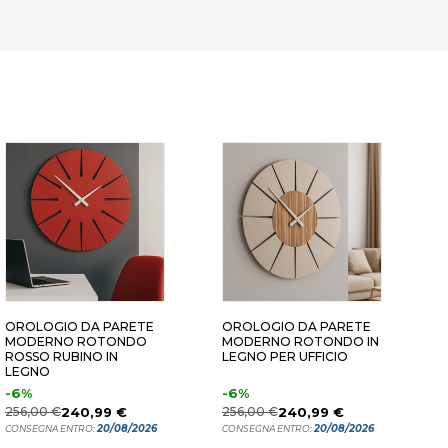
 CANALETTO Ø60
ROVERE WENGE' Ø60
ROVERE B
OROLOGIO DA PARETE
OROLOGIO DA PARETE
O
MODERNO ROTONDO
MODERNO ROTONDO IN
B
ROSSO RUBINO IN
LEGNO PER UFFICIO
R
LEGNO
-6%
-6%
2
256,00 €
240,99 €
256,00 €
240,99 €
C
20/08/2026
20/08/2026
CONSEGNA ENTRO:
CONSEGNA ENTRO: