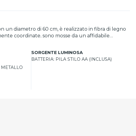
un diametro di 60 cm, è realizzato in fibra di legno
amente coordinate, sono mosse da un affidabile
ali o locali commerciali come pub e ristoranti, questo
arianti cromatiche, rappresenta una scelta elegante e
SORGENTE LUMINOSA
BATTERIA:
PILA STILO AA (INCLUSA)
, METALLO