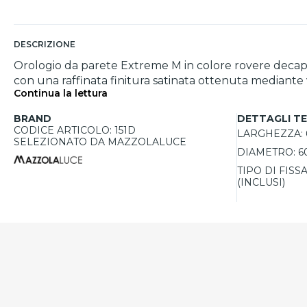
DESCRIZIONE
Orologio da parete Extreme M in colore rovere decapé,
con una raffinata finitura satinata ottenuta mediante
Continua la lettura
meccanismo tedesco silenzioso, sinonimo di precisione e
orologio Made in Italy è facile da installare, grazie al
BRAND
DETTAGLI TE
funzionale.
CODICE ARTICOLO: 151D
LARGHEZZA:
SELEZIONATO DA MAZZOLALUCE
DIAMETRO:
6
TIPO DI FISS
(INCLUSI)