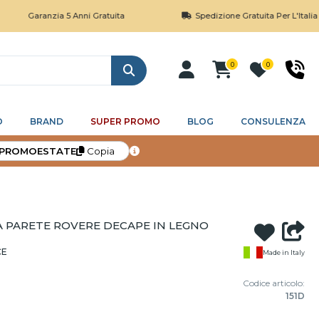
aranzia 5 Anni Gratuita
Spedizione Gratuita Per L'Italia Sopra I 
0
0
Cerca
O
BRAND
SUPER PROMO
BLOG
CONSULENZA
PROMOESTATE
Copia
PARETE ROVERE DECAPE IN LEGNO
CE
Made in Italy
Codice articolo:
151D