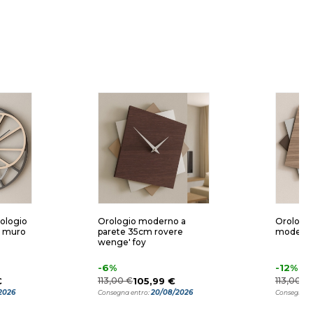
ologio
Orologio moderno a
Orologi
 muro
parete 35cm rovere
moderno
wenge' foy
-6%
-12%
€
113,00 €
105,99 €
113,00 €
2026
20/08/2026
Consegna entro:
Consegna e