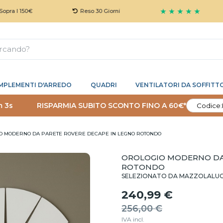
★ ★ ★ ★ ★
50€
Reso 30 Giorni
G
MPLEMENTI D'ARREDO
QUADRI
VENTILATORI DA SOFFITT
m 2s
RISPARMIA SUBITO SCONTO FINO A 60€*
Codice:
O MODERNO DA PARETE ROVERE DECAPE IN LEGNO ROTONDO
OROLOGIO MODERNO DA 
ROTONDO
SELEZIONATO DA MAZZOLALU
240,99 €
256,00 €
IVA incl.