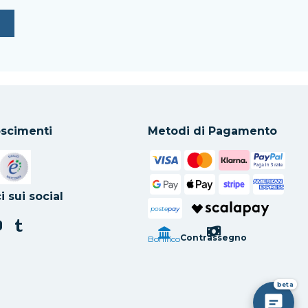
scimenti
Metodi di Pagamento
in una nuova scheda
Si apre in una nuova scheda
i sui social
poste
pay
Contrassegno
Bonifico
beta