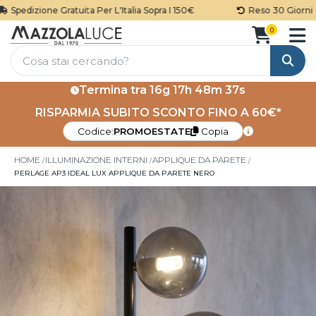
Spedizione Gratuita Per L'Italia Sopra I 150€
Reso 30 Giorni
0
Cerca
Termina tra
16g 17h 48m 36s
RISPARMIA SUBITO SCONTO FINO A 60€*
Codice:
PROMOESTATE
Copia
HOME
ILLUMINAZIONE INTERNI
APPLIQUE DA PARETE
PERLAGE AP3 IDEAL LUX APPLIQUE DA PARETE NERO