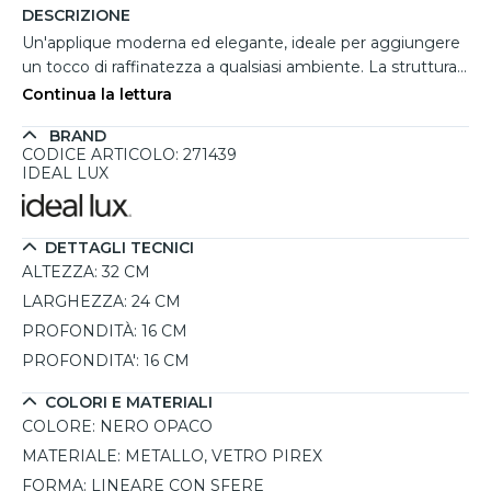
DESCRIZIONE
Un'applique moderna ed elegante, ideale per aggiungere
un tocco di raffinatezza a qualsiasi ambiente. La struttura
in metallo nero opaco con una forma lineare a sezione
Continua la lettura
tonda si abbina perfettamente ai tre diffusori in vetro pirex
BRAND
fumé, creando un effetto luminoso suggestivo e
CODICE ARTICOLO: 271439
sofisticato. Perfetta per soggiorni, salotti e zone living,
IDEAL LUX
questa lampada da parete diffonde una luce calda e
avvolgente grazie alle tre lampadine g9 da 3w 3000k
incluse, con la possibilità di sostituirle per personalizzare
DETTAGLI TECNICI
l'illuminazione in base alle proprie esigenze. L'installazione
ALTEZZA:
32 CM
a parete è semplice e intuitiva, rendendola una scelta
LARGHEZZA:
24 CM
funzionale e di grande impatto estetico. Una soluzione
PROFONDITÀ:
16 CM
ideale per chi cerca un’illuminazione decorativa capace di
coniugare design e praticità.
PROFONDITA':
16 CM
COLORI E MATERIALI
COLORE:
NERO OPACO
MATERIALE:
METALLO, VETRO PIREX
FORMA:
LINEARE CON SFERE