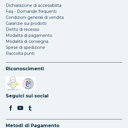
Dichiarazione di accessibilita
Faq - Domande frequenti
Condizioni generali di vendita
Garanzie sui prodotti
Diritto di recesso
Modalita di pagamento
Modalità di consegna
Spese di spedizione
Raccolta punti
Riconoscimenti
Si apre in una nuova scheda
Si apre in una nuova scheda
Seguici sui social
Metodi di Pagamento