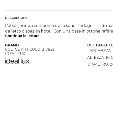
DESCRIZIONE
L’abat-jour da comodino della serie Perlage TL1, fir
da letto o spazi in hotel. Con una base in ottone raf
Continua la lettura
È disponibile anche in una variante con base nera e diffusore i
Perlage è ideale per chi cerca un tocco di eleganza 
BRAND
DETTAGLI TE
offre una luminosità perfetta per spazi di dimensioni p
CODICE ARTICOLO: 317823
LARGHEZZA:
potenze, si adatta facilmente alle esigenze di ogni am
IDEAL LUX
ALTEZZA:
10 
DIAMETRO:
Ø