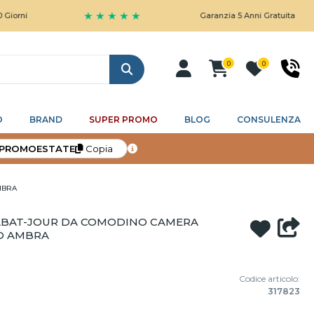
★ ★ ★ ★ ★
Garanzia 5 Anni Gratuita
0
0
Cerca
O
BRAND
SUPER PROMO
BLOG
CONSULENZA
PROMOESTATE
Copia
MBRA
X ABAT-JOUR DA COMODINO CAMERA
O AMBRA
Codice articolo:
317823