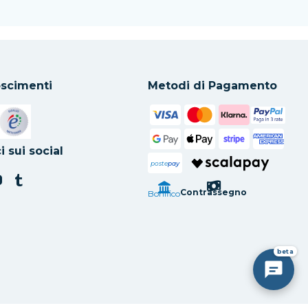
scimenti
Metodi di Pagamento
in una nuova scheda
Si apre in una nuova scheda
i sui social
poste
pay
Contrassegno
Bonifico
beta