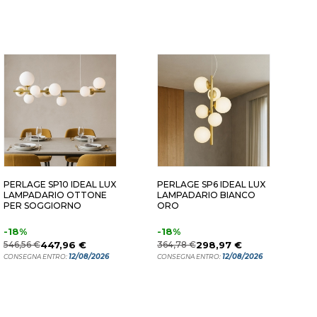
PERLAGE SP10 IDEAL LUX
PERLAGE SP6 IDEAL LUX
I
LAMPADARIO OTTONE
LAMPADARIO BIANCO
L
PER SOGGIORNO
ORO
T
M
-18%
-18%
2
546,56 €
447,96 €
364,78 €
298,97 €
C
12/08/2026
12/08/2026
CONSEGNA ENTRO:
CONSEGNA ENTRO: