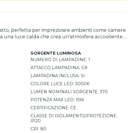
patto, perfetta per impreziosire ambienti come camere
ana una luce calda che crea un'atmosfera accogliente.
 estetica. La lampada della serie
 LED inclusa, che emette una luce piacevole a 3000K,
SORGENTE LUMINOSA
e l'illuminazione scegliendo lampadine di diverse
NUMERO DI LAMPADINE:
1
ATTACCO LAMPADINA:
G9
LAMPADINA INCLUSA:
SI
COLORE LUCE LED:
3000K
LUMEN NOMINALI SORGENTE:
370
POTENZA MAX LED:
15W
CERTIFICAZIONE:
CE
CLASSE DI ISOLAMENTO/PROTEZIONE:
IP20
CRI:
80