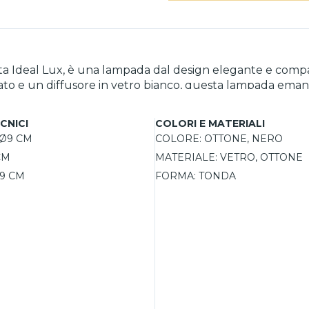
mata Ideal Lux, è una lampada dal design elegante e com
finato e un diffusore in vetro bianco, questa lampada em
n vetro fumé, offrendo diverse opzioni per soddisfare ogni esigenza
senza rinunciare alla funzionalità. Con una lampadina G9
CNICI
COLORI E MATERIALI
iù contenute. Inoltre, con la possibilità di personalizzar
Ø9 CM
COLORE:
OTTONE, NERO
biente.
CM
MATERIALE:
VETRO, OTTONE
9 CM
FORMA:
TONDA