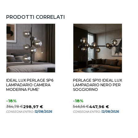
PRODOTTI CORRELATI
IDEAL LUX PERLAGE SP6
PERLAGE SP10 IDEAL LUX
LAMPADARIO CAMERA
LAMPADARIO NERO PER
MODERNA FUME'
SOGGIORNO
-18%
-18%
364,78 €
298,97 €
546,56 €
447,96 €
12/08/2026
12/08/2026
CONSEGNA ENTRO:
CONSEGNA ENTRO: