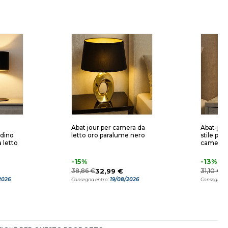
Abat jour per camera da
Abat-jou
dino
letto oro paralume nero
stile pro
 letto
camera d
-15%
-13%
38,86 €
32,99 €
31,10 €
2
2026
19/08/2026
Consegna entro:
Consegna e