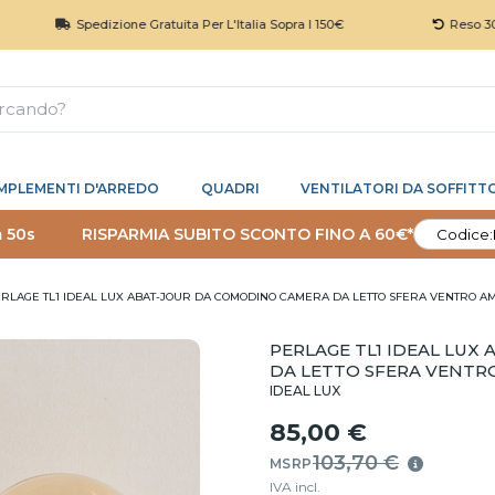
Spedizione Gratuita Per L'Italia Sopra I 150€
Reso 30 Giorni
MPLEMENTI D'ARREDO
QUADRI
VENTILATORI DA SOFFITT
 50s
RISPARMIA SUBITO SCONTO FINO A 60€*
Codice:
RLAGE TL1 IDEAL LUX ABAT-JOUR DA COMODINO CAMERA DA LETTO SFERA VENTRO A
PERLAGE TL1 IDEAL LU
DA LETTO SFERA VENTR
IDEAL LUX
85,00 €
103,70 €
MSRP
IVA incl.