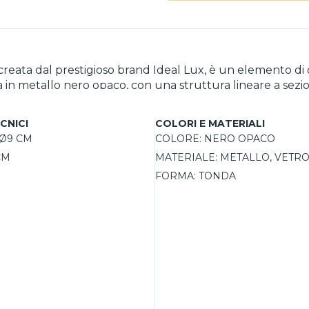
 creata dal prestigioso brand Ideal Lux, è un elemento di 
 in metallo nero opaco, con una struttura lineare a sezi
intivo della lampada, conferisce un fascino sofisticato e m
dimensione compatta, questa abatjour è ideale da posizio
CNICI
COLORI E MATERIALI
Ø9 CM
COLORE:
NERO OPACO
ina con potenza massima di 15W, puoi personalizzare l'inte
CM
MATERIALE:
METALLO, VETRO
nde comodo il controllo dell'illuminazione, permettendoti
 anche nella variante oro, questa lampada si adatta a div
FORMA:
TONDA