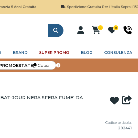
ni Gratuita
Spedizione Gratuita Per L'Italia Sopra I 150€
0
0
Cerca
O
BRAND
SUPER PROMO
BLOG
CONSULENZA
PROMOESTATE
Copia
 ABAT-JOUR NERA SFERA FUME' DA
Codice articolo:
292441