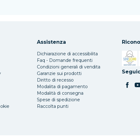
Assistenza
Ricono
Dichiarazione di accessibilita
Faq - Domande frequenti
Condizioni generali di vendita
Si apre 
Seguic
y
Garanzie sui prodotti
Diritto di recesso
Modalita di pagamento
Modalità di consegna
Spese di spedizione
ookie
Raccolta punti