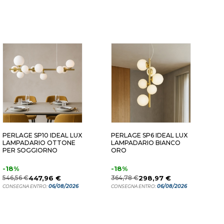
PERLAGE SP10 IDEAL LUX
PERLAGE SP6 IDEAL LUX
P
LAMPADARIO OTTONE
LAMPADARIO BIANCO
P
PER SOGGIORNO
ORO
C
V
-18%
-18%
6
546,56 €
447,96 €
364,78 €
298,97 €
C
06/08/2026
06/08/2026
CONSEGNA ENTRO:
CONSEGNA ENTRO: