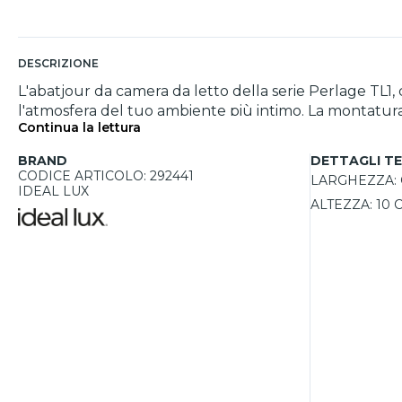
DESCRIZIONE
L'abatjour da camera da letto della serie Perlage TL1,
l'atmosfera del tuo ambiente più intimo. La montatura
Continua la lettura
senza risultare mai eccessiva. Il vetro pyrex fumé, dist
un'illuminazione morbida e delicata. Grazie alla sua 
BRAND
DETTAGLI TE
occupare troppo spazio. L'illuminazione offerta dalla lampadina G9 LED da 3W inclusa crea un’atmosfera rilassante con una temperatura di colore di 3000K.
CODICE ARTICOLO: 292441
LARGHEZZA:
Inoltre, grazie alla possibilità di scegliere una lampad
IDEAL LUX
ALTEZZA:
10 
esigenze. Il pratico interruttore integrato ON/OFF re
lettura o per creare un'atmosfera intima. Disponibile
senza tempo.