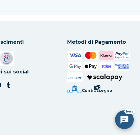
scimenti
Metodi di Pagamento
in una nuova scheda
Si apre in una nuova scheda
i sui social
poste
pay
Contrassegno
Bonifico
beta