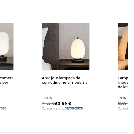
 camera
Abat jour lampada da
Lampada
a per
comodino nera moderna
moderna
da letto
-10%
-9%
71,25 €
63,99 €
61,68 €
5
2026
06/08/2026
Consegna entro:
Consegna e