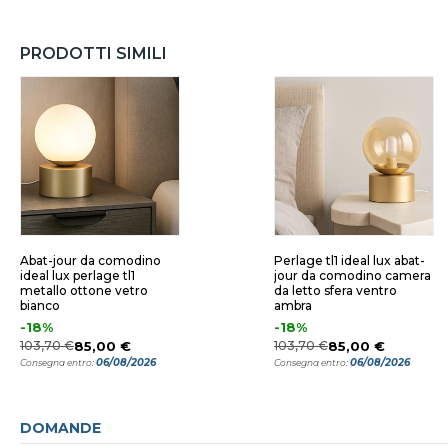
PRODOTTI SIMILI
Abat-jour da comodino
Perlage tl1 ideal lux abat-
ideal lux perlage tl1
jour da comodino camera
metallo ottone vetro
da letto sfera ventro
bianco
ambra
-18%
-18%
103,70 €
85,00 €
103,70 €
85,00 €
06/08/2026
06/08/2026
Consegna entro:
Consegna entro:
DOMANDE