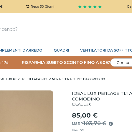
★ ★ ★ ★ ★
Reso 30 Giorni
Garanzia 5 An
MPLEMENTI D'ARREDO
QUADRI
VENTILATORI DA SOFFITT
 16s
RISPARMIA SUBITO SCONTO FINO A 60€*
Codice:
EAL LUX PERLAGE TL1 ABAT-JOUR NERA SFERA FUME' DA COMODINO
IDEAL LUX PERLAGE TL1
COMODINO
IDEAL LUX
85,00 €
103,70 €
MSRP
IVA incl.