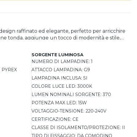
design raffinato ed elegante, perfetto per arricchire
one tonda, aggiunge un tocco di modernità e stile,
isterioso, creando giochi di luce interessanti e
nare sul comodino della tua camera da letto, senza
SORGENTE LUMINOSA
NUMERO DI LAMPADINE:
1
nsità della luce e il colore, adattandola alle tue
 PYREX
ATTACCO LAMPADINA:
G9
 di regolare facilmente l'illuminazione durante la
erse scelte stilistiche, mantenendo sempre un'eleganza
LAMPADINA INCLUSA:
SI
COLORE LUCE LED:
3000K
LUMEN NOMINALI SORGENTE:
370
POTENZA MAX LED:
15W
VOLTAGGIO-TENSIONE:
220-240V
CERTIFICAZIONE:
CE
CLASSE DI ISOLAMENTO/PROTEZIONE:
II
TIPO DI FISSAGGIO:
DA COMODINO