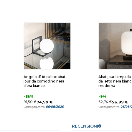
Angolo tl1 ideal lux abat-
Abat jour lampada
jour da comodino nera
da letto nera bianc
sfera bianco
moderna
-18%
-9%
91,50 €
74,99 €
62,74 €
56,99 €
06/08/2026
26/08/
Consegna entro:
Consegna entro:
RECENSIONI