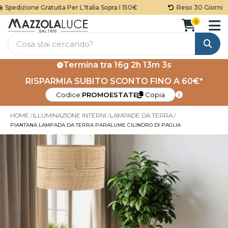
pedizione Gratuita Per L'Italia Sopra I 150€
Reso 30 Giorni
0
Cerca
Termina tra
16g 2h 13m 3s
RISPARMIA SUBITO SCONTO FINO A 60€*
Codice:
PROMOESTATE
Copia
HOME
ILLUMINAZIONE INTERNI
LAMPADE DA TERRA
PIANTANA LAMPADA DA TERRA PARALUME CILINDRO DI PAGLIA