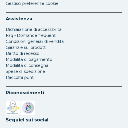
Gestisci preferenze cookie
Assistenza
Dichiarazione di accessibilita
Faq - Domande frequenti
Condizioni generali di vendita
Garanzie sui prodotti
Diritto di recesso
Modalita di pagamento
Modalità di consegna
Spese di spedizione
Raccolta punti
Riconoscimenti
Si apre in una nuova scheda
Si apre in una nuova scheda
Seguici sui social