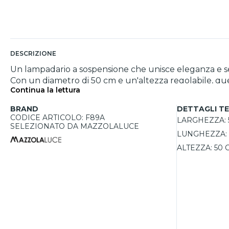
DESCRIZIONE
Un lampadario a sospensione che unisce eleganza e semp
Con un diametro di 50 cm e un'altezza regolabile, que
Continua la lettura
acciaio verniciato, il design è perfetto per ambienti so
arredo. Grazie alla compatibilità con lampadine E27, hai
BRAND
DETTAGLI TE
montato facilmente in qualsiasi punto della stanza.
CODICE ARTICOLO: F89A
LARGHEZZA:
SELEZIONATO DA MAZZOLALUCE
LUNGHEZZA:
ALTEZZA:
50 