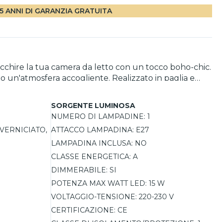
5 ANNI DI GARANZIA GRATUITA
ricchire la tua camera da letto con un tocco boho-chic.
 un'atmosfera accogliente. Realizzato in paglia e
ra si integra armoniosamente con diverse palette di
 al tuo spazio. Dimmabile e versatile, può essere
SORGENTE LUMINOSA
NUMERO DI LAMPADINE:
1
 VERNICIATO,
ATTACCO LAMPADINA:
E27
LAMPADINA INCLUSA:
NO
CLASSE ENERGETICA:
A
DIMMERABILE:
SI
POTENZA MAX WATT LED:
15 W
VOLTAGGIO-TENSIONE:
220-230 V
CERTIFICAZIONE:
CE