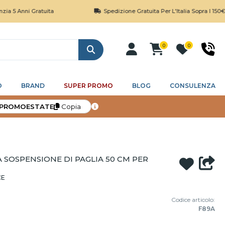
ni Gratuita
Spedizione Gratuita Per L'Italia Sopra I 150€
0
0
Cerca
O
BRAND
SUPER PROMO
BLOG
CONSULENZA
PROMOESTATE
Copia
 SOSPENSIONE DI PAGLIA 50 CM PER
CE
Codice articolo:
F89A