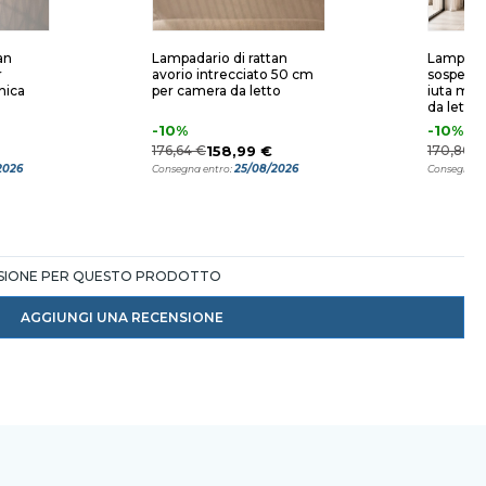
an
Lampadario di rattan
Lampada
r
avorio intrecciato 50 cm
sospensi
nica
per camera da letto
iuta mo
da letto
-10%
-10%
176,64 €
158,99 €
170,80 €
2026
25/08/2026
Consegna entro:
Consegna e
NSIONE PER QUESTO PRODOTTO
AGGIUNGI UNA RECENSIONE