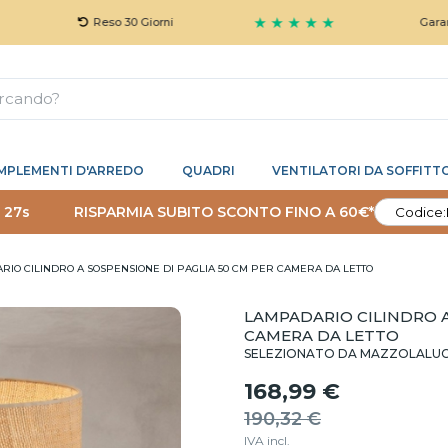
★ ★ ★ ★ ★
Reso 30 Giorni
Garanzia 5 An
MPLEMENTI D'ARREDO
QUADRI
VENTILATORI DA SOFFITT
 26s
RISPARMIA SUBITO SCONTO FINO A 60€*
Codice:
IO CILINDRO A SOSPENSIONE DI PAGLIA 50 CM PER CAMERA DA LETTO
LAMPADARIO CILINDRO A
CAMERA DA LETTO
SELEZIONATO DA MAZZOLALU
168,99 €
190,32 €
IVA incl.