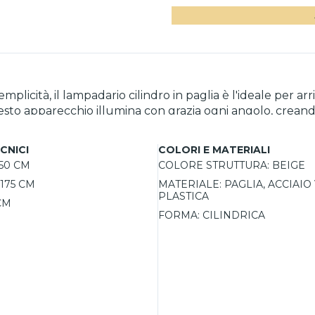
licità, il lampadario cilindro in paglia è l'ideale per ar
sto apparecchio illumina con grazia ogni angolo, creando
fisticati e rilassanti, mentre il colore beige della struttu
 la libertà di scegliere il tipo di illuminazione più adatto
CNICI
COLORI E MATERIALI
50 CM
COLORE STRUTTURA:
BEIGE
175 CM
MATERIALE:
PAGLIA, ACCIAIO
PLASTICA
CM
FORMA:
CILINDRICA