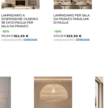
LAMPADARIO A
LAMPADARIO PER SALA
L
SOSPENSIONE CILINDRO
DA PRANZO PARALUMI
C
38 CM DI PAGLIA PER
DI PAGLIA
I
SALA DA PRANZO
-10%
-10%
1
180,56 €
162,99 €
400,16 €
359,99 €
C
13/08/2026
13/08/2026
CONSEGNA ENTRO:
CONSEGNA ENTRO: