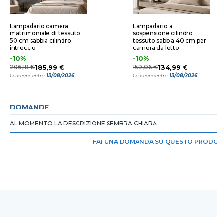
Lampadario camera
Lampadario a
matrimoniale di tessuto
sospensione cilindro
50 cm sabbia cilindro
tessuto sabbia 40 cm per
intreccio
camera da letto
-10%
-10%
206,18 €
185,99 €
150,06 €
134,99 €
13/08/2026
13/08/2026
Consegna entro:
Consegna entro:
DOMANDE
AL MOMENTO LA DESCRIZIONE SEMBRA CHIARA
FAI UNA DOMANDA SU QUESTO PROD