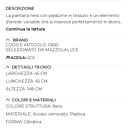
DESCRIZIONE
La piantana nera con paralume in tessuto è un elemento
d'arredo versatile che si inserisce perfettamente in diversi
ambienti, dal soggiorno alla camera da letto. La struttura in
Continua la lettura
acciaio verniciato di colore nero conferisce robustezza e
BRAND
stile minimalista, mentre il paralume in tessuto crea
CODICE ARTICOLO: F850
un'atmosfera accogliente, attenuando la luce e
SELEZIONATO DA MAZZOLALUCE
rendendola ideale per momenti di relax. Questa lampada è
dimmerabile, permettendo di regolare l'intensità luminosa
a seconda delle esigenze. Con una potenza massima di
DETTAGLI TECNICI
15W per lampadina E27, offre la possibilità di scegliere la
LARGHEZZA:
45 CM
tonalità di luce più adatta. Le sue dimensioni generose, 45
LUNGHEZZA:
45 CM
cm di diametro e 148 cm di altezza, la rendono un pezzo
ALTEZZA:
148 CM
d'impatto visivo senza essere ingombrante.
COLORI E MATERIALI
COLORE STRUTTURA:
Nero
MATERIALE:
Acciaio verniciato, Plastica
FORMA:
Cilindrica