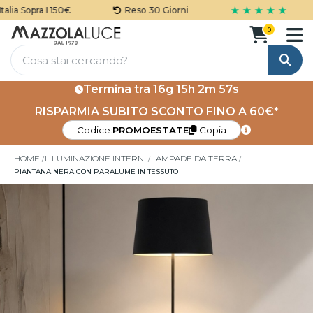
★ ★ ★ ★ ★
ia Sopra I 150€
Reso 30 Giorni
0
Cerca
Termina tra
16g 15h 2m 57s
RISPARMIA SUBITO SCONTO FINO A 60€*
Codice:
PROMOESTATE
Copia
HOME
ILLUMINAZIONE INTERNI
LAMPADE DA TERRA
PIANTANA NERA CON PARALUME IN TESSUTO