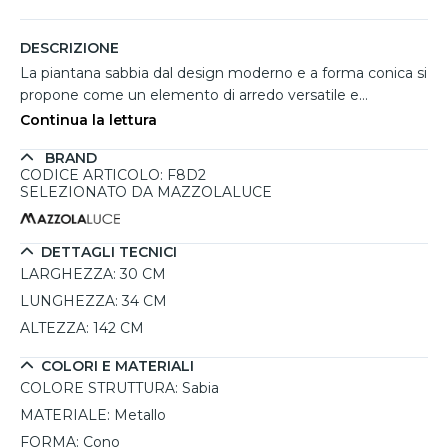
DESCRIZIONE
La piantana sabbia dal design moderno e a forma conica si
propone come un elemento di arredo versatile e
funzionale, ideale per chi desidera un'illuminazione
Continua la lettura
d'atmosfera per le proprie letture serali. Realizzata in
BRAND
metallo con una finitura sabbia, questa lampada da terra
CODICE ARTICOLO: F8D2
aggiunge un tocco contemporaneo e raffinato a qualsiasi
SELEZIONATO DA MAZZOLALUCE
ambiente, dal soggiorno alla camera da letto. La sua
struttura in acciaio verniciato garantisce stabilità e durata
nel tempo, mentre il paralume, progettato per diffondere
DETTAGLI TECNICI
la luce in modo uniforme, contribuisce a creare
LARGHEZZA:
30 CM
un'atmosfera accogliente. La piantana è compatibile con
LUNGHEZZA:
34 CM
lampadine E27, permettendo di scegliere la temperatura
ALTEZZA:
142 CM
di colore desiderata per un'illuminazione personalizzata.
Con una potenza massima di 10W per lampadine LED, è
COLORI E MATERIALI
anche un'opzione ecologica, ideale per chi cerca soluzioni
COLORE STRUTTURA:
Sabia
di illuminazione moderne e sostenibili.
MATERIALE:
Metallo
FORMA:
Cono