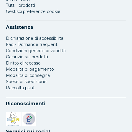
Tutti i prodotti
Gestisci preferenze cookie
Assistenza
Dichiarazione di accessibilita
Faq - Domande frequenti
Condizioni generali di vendita
Garanzie sui prodotti
Diritto di recesso
Modalita di pagamento
Modalità di consegna
Spese di spedizione
Raccolta punti
Riconoscimenti
Si apre in una nuova scheda
Si apre in una nuova scheda
Seguici sui social