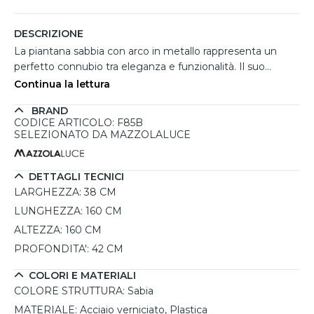
DESCRIZIONE
La piantana sabbia con arco in metallo rappresenta un
perfetto connubio tra eleganza e funzionalità. Il suo
design moderno, caratterizzato da una struttura in acciaio
Continua la lettura
verniciato e un paralume in tessuto di lino color sabbia, la
BRAND
rende ideale per ambienti contemporanei. Con una
CODICE ARTICOLO: F85B
potenza massima di 15W, questa lampada offre la
SELEZIONATO DA MAZZOLALUCE
possibilità di personalizzare l'illuminazione in base alle
esigenze, grazie al suo attacco E27. La piantana è
dimmerabile, permettendo di creare atmosfere diverse a
DETTAGLI TECNICI
seconda dell'umore. Ideale per soggiorni, studi o angoli
LARGHEZZA:
38 CM
lettura, aggiunge un tocco di calore e stile a qualsiasi
LUNGHEZZA:
160 CM
spazio. La sua altezza di 160 cm la rende perfetta per
ALTEZZA:
160 CM
illuminare senza ingombrare, mentre la protezione IP20 la
PROFONDITA':
42 CM
rende adatta per utilizzi interni.
COLORI E MATERIALI
COLORE STRUTTURA:
Sabia
MATERIALE:
Acciaio verniciato, Plastica