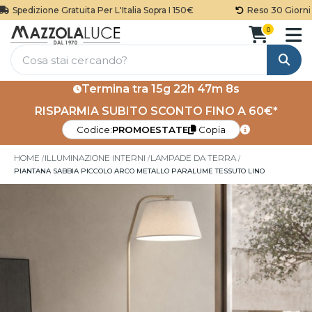
Spedizione Gratuita Per L'Italia Sopra I 150€
Reso 30 Giorni
0
Cerca
Termina tra
15g 22h 47m 7s
RISPARMIA SUBITO SCONTO FINO A 60€*
Codice:
PROMOESTATE
Copia
HOME
ILLUMINAZIONE INTERNI
LAMPADE DA TERRA
PIANTANA SABBIA PICCOLO ARCO METALLO PARALUME TESSUTO LINO