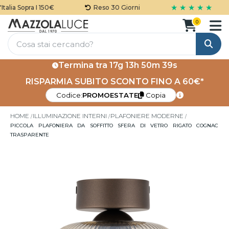
★ ★ ★ ★ ★
lia Sopra I 150€
Reso 30 Giorni
0
Cerca
Termina tra
17g 13h 50m 38s
RISPARMIA SUBITO SCONTO FINO A 60€*
Codice:
PROMOESTATE
Copia
HOME
ILLUMINAZIONE INTERNI
PLAFONIERE MODERNE
PICCOLA PLAFONIERA DA SOFFITTO SFERA DI VETRO RIGATO COGNAC
TRASPARENTE