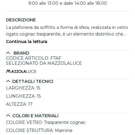
9:00 alle 13:00 e dalle 14:00 alle 18:00
DESCRIZIONE
La plafoniera da soffitto a forma di sfera, realizzata in vetro
rigato cognac trasparente, è un elemento distintivo che
aggiunge un tocco di eleganza a qualsiasi ambiente. La
Continua la lettura
sua finitura in tonalità marrone si sposa perfettamente
BRAND
con il vetro, creando un contrasto affascinante e caldo. Le
CODICE ARTICOLO: F7AF
dimensioni compatte di 15 x 17 x 15 cm la rendono ideale
SELEZIONATO DA MAZZOLALUCE
per stanze di diverse grandezze, da ingressi a soggiorni. È
perfetta per illuminare spazi con un’atmosfera
accogliente, sfruttando una lampadina E14 (non inclusa)
DETTAGLI TECNICI
per una luminosità personalizzabile. Questo pezzo non è
LARGHEZZA:
15
solo funzionale, ma rappresenta anche un'ottima scelta
LUNGHEZZA:
15
decorativa.
ALTEZZA:
17
COLORI E MATERIALI
COLORE VETRO:
Trasparente cognac
COLORE STRUTTURA:
Marrone