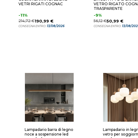
VETRI RIGATI COGNAC
VETRO RIGATO COGN
TRASPARENTE
-11%
-9%
214,72 €
190,99 €
56,12 €
50,99 €
13/08/2026
13/08/202
CONSEGNA ENTRO:
CONSEGNA ENTRO:
Lampadario barra di legno
Lampadario in leg
noce a sospensione led
vetro per soggior