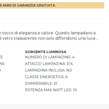
5 ANNI DI GARANZIA GRATUITA
un tocco di eleganza e calore. Questo lampadario a
 di vetro trasparente non solo diffondono una luce
 per lampadina LED, e il design è dimmerabile a
nta il punto focale del tuo ambiente, creando
SORGENTE LUMINOSA
TE
NUMERO DI LAMPADINE:
4
NE
ATTACCO LAMPADINA:
E14
O
LAMPADINA INCLUSA:
NO
CLASSE ENERGETICA:
A
DIMMERABILE:
SI
POTENZA MAX WATT LED:
10