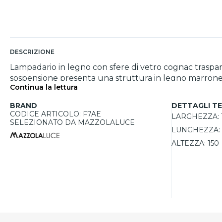
DESCRIZIONE
Lampadario in legno con sfere di vetro cognac traspar
sospensione presenta una struttura in legno marrone, 
Continua la lettura
accogliente, ma aggiungono anche un elemento decora
seconda della lampadina scelta. Con dimensioni gener
BRAND
DETTAGLI TE
un’atmosfera conviviale per cene e occasioni speciali.
CODICE ARTICOLO: F7AE
LARGHEZZA:
SELEZIONATO DA MAZZOLALUCE
LUNGHEZZA:
ALTEZZA:
150