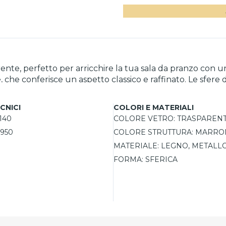
ente, perfetto per arricchire la tua sala da pranzo con 
che conferisce un aspetto classico e raffinato. Le sfere
tivo distintivo. La potenza massima supportata è di 10W
ose e un’installazione semplice, questo lampadario dive
CNICI
COLORI E MATERIALI
140
COLORE VETRO:
TRASPAREN
950
COLORE STRUTTURA:
MARRO
MATERIALE:
LEGNO, METALL
FORMA:
SFERICA