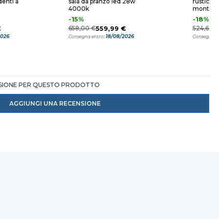
enti a
sala da pranzo led 28w
rustico p
4000k
montagna
-15%
-18%
€
658,00 €
559,99 €
524,60 
2026
18/08/2026
Consegna entro:
Consegna e
NSIONE PER QUESTO PRODOTTO
AGGIUNGI UNA RECENSIONE