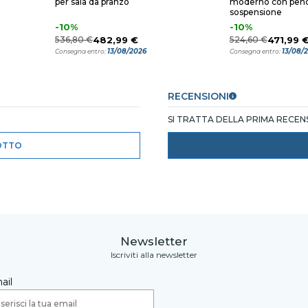
per sala da pranzo
moderno con pend
sospensione
-10%
-10%
536,80 €
482,99 €
524,60 €
471,99 
13/08/2026
13/08/
Consegna entro:
Consegna entro:
RECENSIONI
SI TRATTA DELLA PRIMA RECE
OTTO
Newsletter
Iscriviti alla newsletter
ail