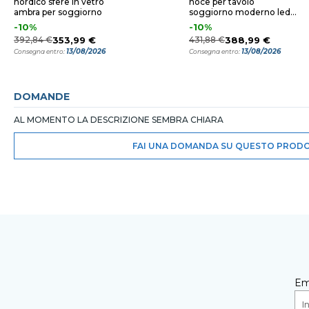
nordico sfere in vetro
noce per tavolo
ambra per soggiorno
soggiorno moderno led
24w 3000k
-10%
-10%
392,84 €
353,99 €
431,88 €
388,99 €
13/08/2026
13/08/2026
Consegna entro:
Consegna entro:
DOMANDE
AL MOMENTO LA DESCRIZIONE SEMBRA CHIARA
FAI UNA DOMANDA SU QUESTO PROD
Em