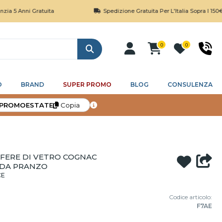
ni Gratuita
Spedizione Gratuita Per L'Italia Sopra I 150€
0
0
Cerca
O
BRAND
SUPER PROMO
BLOG
CONSULENZA
PROMOESTATE
Copia
SFERE DI VETRO COGNAC
 DA PRANZO
CE
Codice articolo:
F7AE