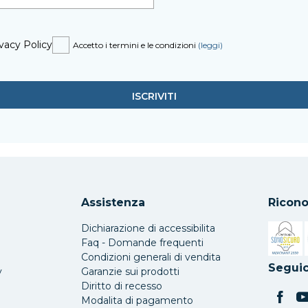
vacy Policy
Accetto i termini e le condizioni
(leggi)
Assistenza
Ricono
Dichiarazione di accessibilita
Faq - Domande frequenti
Condizioni generali di vendita
Si apre 
Seguic
y
Garanzie sui prodotti
Diritto di recesso
Modalita di pagamento