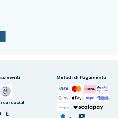
scimenti
Metodi di Pagamento
in una nuova scheda
Si apre in una nuova scheda
i sui social
poste
pay