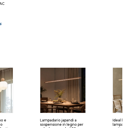
AC
6
no e
Lampadario japandi a
Ideal lux
no
sospensione in legno per
lampadar