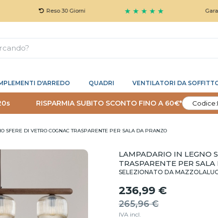
★ ★ ★ ★ ★
Reso 30 Giorni
Garanzia 5 An
MPLEMENTI D'ARREDO
QUADRI
VENTILATORI DA SOFFITT
19s
RISPARMIA SUBITO SCONTO FINO A 60€*
Codice:
NO SFERE DI VETRO COGNAC TRASPARENTE PER SALA DA PRANZO
LAMPADARIO IN LEGNO 
TRASPARENTE PER SALA
SELEZIONATO DA MAZZOLALU
236,99 €
265,96 €
IVA incl.