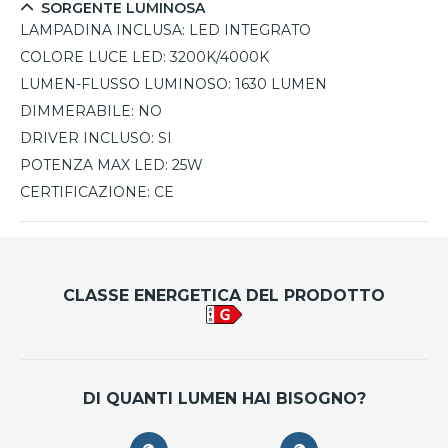
lampada da soffitto con luce LED è ideale sia come
SORGENTE LUMINOSA
soluzione singola che combinata con altre unità per creare
LAMPADINA INCLUSA:
LED INTEGRATO
composizioni luminose uniche a soffitto. La Band Diodi
COLORE LUCE LED:
3200K/4000K
unisce estetica, prestazioni elevate e un ottimo rapporto
LUMEN-FLUSSO LUMINOSO:
1630 LUMEN
qualità-prezzo, rendendola una scelta imbattibile per
DIMMERABILE:
NO
illuminare e valorizzare i tuoi ambienti.
DRIVER INCLUSO:
SI
POTENZA MAX LED:
25W
CERTIFICAZIONE:
CE
CLASSE ENERGETICA DEL PRODOTTO
DI QUANTI LUMEN HAI BISOGNO?