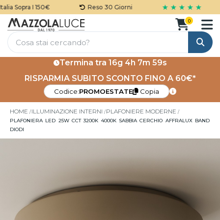
★ ★ ★ ★ ★
ia Sopra I 150€
Reso 30 Giorni
0
Cerca
Termina tra
16g 4h 7m 58s
RISPARMIA SUBITO SCONTO FINO A 60€*
Codice:
PROMOESTATE
Copia
HOME
ILLUMINAZIONE INTERNI
PLAFONIERE MODERNE
PLAFONIERA LED 25W CCT 3200K 4000K SABBIA CERCHIO AFFRALUX BAND
DIODI