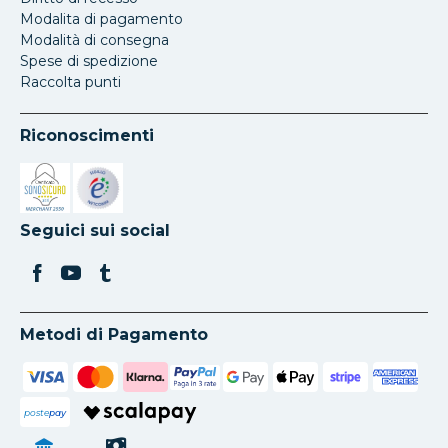
Modalita di pagamento
Modalità di consegna
Spese di spedizione
Raccolta punti
Riconoscimenti
Si apre in una nuova scheda
Si apre in una nuova scheda
Seguici sui social
Metodi di Pagamento
poste
pay