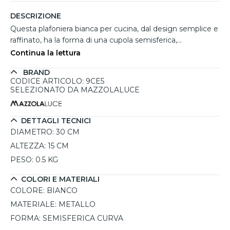
DESCRIZIONE
Questa plafoniera bianca per cucina, dal design semplice e
raffinato, ha la forma di una cupola semisferica,
caratterizzata da una curvatura armoniosa. Realizzata in
Continua la lettura
metallo resistente, assicura lunga durata e stabilità nel
BRAND
tempo, mentre la finitura bianca opaca si adatta
CODICE ARTICOLO: 9CE5
perfettamente a contesti contemporanei e minimalisti.
SELEZIONATO DA MAZZOLALUCE
Dotata di attacco E27, permette di scegliere l’intensità e la
tonalità della luce in base alle proprie esigenze. Perfetta
per chi cerca una soluzione luminosa elegante e
DETTAGLI TECNICI
funzionale.
DIAMETRO:
30 CM
ALTEZZA:
15 CM
PESO:
0.5 KG
COLORI E MATERIALI
COLORE:
BIANCO
MATERIALE:
METALLO
FORMA:
SEMISFERICA CURVA