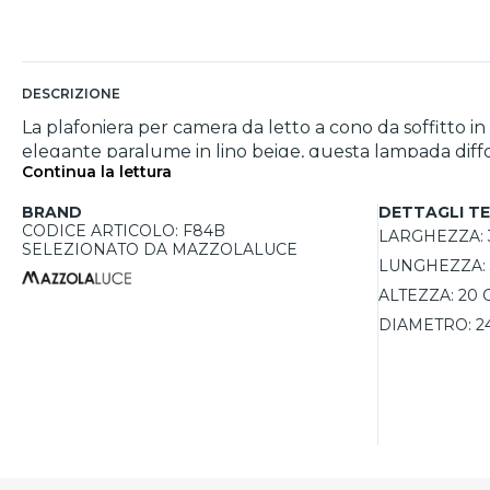
DESCRIZIONE
La plafoniera per camera da letto a cono da soffitto in
elegante paralume in lino beige, questa lampada diffon
Continua la lettura
contemporaneo. La plafoniera è compatibile con lampad
sua installazione è facilitata da un sistema di montagg
BRAND
DETTAGLI TE
CODICE ARTICOLO: F84B
LARGHEZZA:
SELEZIONATO DA MAZZOLALUCE
LUNGHEZZA:
ALTEZZA:
20 
DIAMETRO:
2