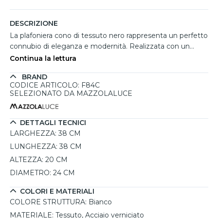
DESCRIZIONE
La plafoniera cono di tessuto nero rappresenta un perfetto
connubio di eleganza e modernità. Realizzata con un
elegante paralume in tessuto nero, questa lampada è
Continua la lettura
ideale per ambienti contemporanei, aggiungendo un
BRAND
tocco di stile alle vostre camere da letto . Il telaio bianco in
CODICE ARTICOLO: F84C
acciaio verniciato conferisce un contrasto armonioso,
SELEZIONATO DA MAZZOLALUCE
mentre la possibilità di utilizzo di lampadine E27 permette
di personalizzare la luce secondo le proprie esigenze. Con
un design semplice ma raffinato, la plafoniera è anche
DETTAGLI TECNICI
dimmerabile, rendendola versatile per ogni occasione. La
LARGHEZZA:
38 CM
sua installazione è facilitata da un sistema di montaggio
LUNGHEZZA:
38 CM
rapido del paralume mediante magneti.
ALTEZZA:
20 CM
DIAMETRO:
24 CM
COLORI E MATERIALI
COLORE STRUTTURA:
Bianco
MATERIALE:
Tessuto, Acciaio verniciato