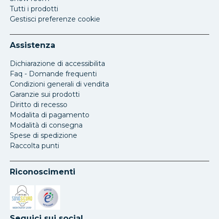
Tutti i prodotti
Gestisci preferenze cookie
Assistenza
Dichiarazione di accessibilita
Faq - Domande frequenti
Condizioni generali di vendita
Garanzie sui prodotti
Diritto di recesso
Modalita di pagamento
Modalità di consegna
Spese di spedizione
Raccolta punti
Riconoscimenti
Si apre in una nuova scheda
Si apre in una nuova scheda
Seguici sui social