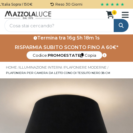
★ ★ ★ ★ ★
alia Sopra I 150€
Reso 30 Giorni
0
Cerca
Termina tra
16g 5h 18m 1s
RISPARMIA SUBITO SCONTO FINO A 60€*
Codice:
PROMOESTATE
Copia
HOME
ILLUMINAZIONE INTERNI
PLAFONIERE MODERNE
PLAFONIERA PER CAMERA DA LETTO CONO DI TESSUTO NERO 38 CM