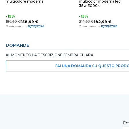
multicolore moderna
multicolor moderna led
38w 3000k
-15%
-15%
186,40 €
158,99 €
214,63 €
182,99 €
12/08/2026
12/08/2026
Consegna entro:
Consegna entro:
DOMANDE
AL MOMENTO LA DESCRIZIONE SEMBRA CHIARA
FAI UNA DOMANDA SU QUESTO PROD
Em