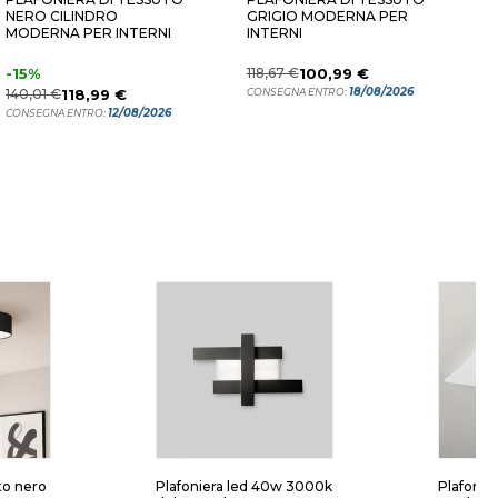
NERO CILINDRO
GRIGIO MODERNA PER
C
MODERNA PER INTERNI
INTERNI
C
B
-15%
118,67 €
100,99 €
1
18/08/2026
140,01 €
118,99 €
CONSEGNA ENTRO:
C
12/08/2026
CONSEGNA ENTRO:
to nero
Plafoniera led 40w 3000k
Plafonie