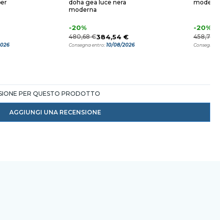
per
doha gea luce nera
moderna 
moderna
-20%
-20%
480,68 €
384,54 €
458,72 
2026
10/08/2026
Consegna entro:
Consegna e
NSIONE PER QUESTO PRODOTTO
AGGIUNGI UNA RECENSIONE