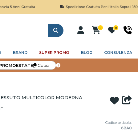
ni Gratuita
Spedizione Gratuita Per L'Italia Sopra I 150€
0
0
Cerca
O
BRAND
SUPER PROMO
BLOG
CONSULENZA
PROMOESTATE
Copia
 TESSUTO MULTICOLOR MODERNA
CE
Codice articolo:
6BA0