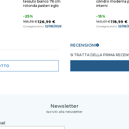
tessuto bianco 76 cm
cilindro moderna 
rotonda pasteri eglo
interni
-25%
-15%
168,36 €
126,99 €
140,01 €
118,99 €
12/08/2026
12/08/
Consegna entro:
Consegna entro:
RECENSIONI
SI TRATTA DELLA PRIMA RECE
OTTO
Newsletter
Iscriviti alla newsletter
ail