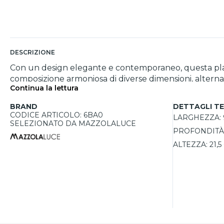
DESCRIZIONE
Con un design elegante e contemporaneo, questa plafoni
composizione armoniosa di diverse dimensioni, alternano
Continua la lettura
ogni stile d’arredo. La disposizione dinamica dei cili
soggiorni, salotti e camere da letto di medie o grandi dimensioni. L’uso di portalampada E27 offre massima versatilità, permettendo di 
BRAND
DETTAGLI TE
per un’illuminazione efficiente ed ecologica o altre s
CODICE ARTICOLO: 6BA0
LARGHEZZA:
diffusa, perfetta per creare un’atmosfera accogliente e 
SELEZIONATO DA MAZZOLALUCE
PROFONDITÀ
luminosa, ma un vero e proprio elemento di design cap
ALTEZZA:
21,