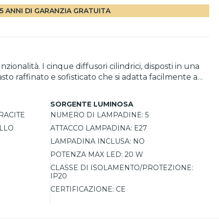
5 ANNI DI GARANZIA GRATUITA
alità. I cinque diffusori cilindrici, disposti in una
to raffinato e sofisticato che si adatta facilmente a
zione in un elemento decorativo distintivo per
SORGENTE LUMINOSA
diffusore in tessuto crea un effetto di luce morbida e
RACITE
NUMERO DI LAMPADINE:
5
à dei materiali, questa plafoniera non è solo una fonte
LLO
ATTACCO LAMPADINA:
E27
LAMPADINA INCLUSA:
NO
POTENZA MAX LED:
20 W
CLASSE DI ISOLAMENTO/PROTEZIONE:
IP20
CERTIFICAZIONE:
CE