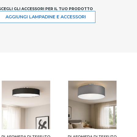
SCEGLI GLI ACCESSORI PER IL TUO PRODOTTO
AGGIUNGI LAMPADINE E ACCESSORI
PLAFONIERA DI TESSUTO
PLAFONIERA DI TESSUTO
P