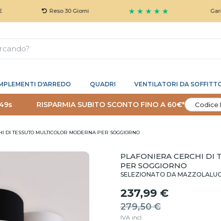
★ ★ ★ ★ ★
Reso 30 Giorni
Garanzia 5 An
MPLEMENTI D'ARREDO
QUADRI
VENTILATORI DA SOFFITT
 48s
RISPARMIA SUBITO SCONTO FINO A 60€*
Codice:
I DI TESSUTO MULTICOLOR MODERNA PER SOGGIORNO
PLAFONIERA CERCHI DI
PER SOGGIORNO
SELEZIONATO DA MAZZOLALU
237,99 €
279,50 €
IVA incl.