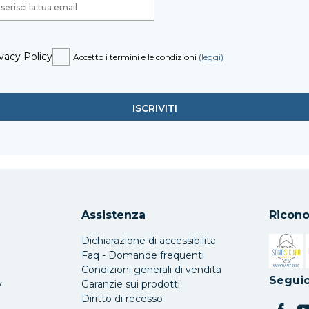
vacy Policy
Accetto i termini e le condizioni
(leggi)
Assistenza
Ricono
Dichiarazione di accessibilita
Faq - Domande frequenti
Condizioni generali di vendita
Si apre 
Seguic
y
Garanzie sui prodotti
Diritto di recesso