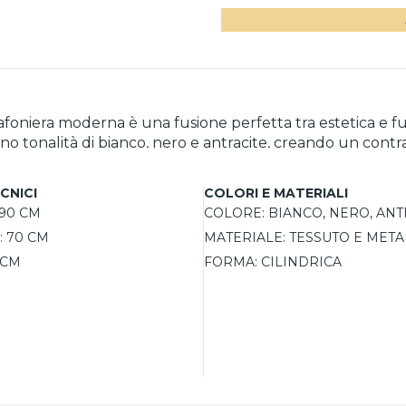
era moderna è una fusione perfetta tra estetica e funzion
 tonalità di bianco, nero e antracite, creando un contras
ndri dona profondità e movimento, trasformando l’illumina
scegliere tra lampadine LED
CNICI
COLORI E MATERIALI
oluzioni luminose in base alle preferenze personali. Ogni 
90 CM
COLORE:
BIANCO, NERO, ANT
rilassante. Grazie alla sua struttura solida e alla qualit
:
70 CM
MATERIALE:
TESSUTO E META
ace di arricchire qualsiasi ambiente.
5 CM
FORMA:
CILINDRICA