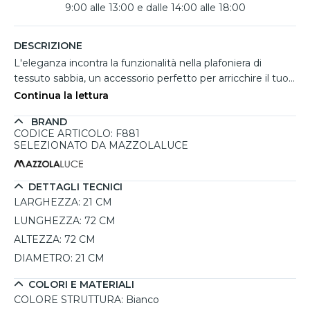
9:00 alle 13:00 e dalle 14:00 alle 18:00
DESCRIZIONE
L'eleganza incontra la funzionalità nella plafoniera di
tessuto sabbia, un accessorio perfetto per arricchire il tuo
soggiorno. Con un design cilindrico che misura 72 cm di
Continua la lettura
altezza e 21 cm di diametro, questa lampada si distingue
BRAND
per il suo paralume in juta di un affascinante colore sabbia,
CODICE ARTICOLO: F881
che conferisce un tocco naturale e accogliente agli
SELEZIONATO DA MAZZOLALUCE
ambienti. La struttura in acciaio verniciato bianco offre
robustezza e si integra armoniosamente con qualsiasi
arredamento, dal classico al glamour. Ideale per illuminare
DETTAGLI TECNICI
ampie stanze, la plafoniera supporta fino a sei lampadine
LARGHEZZA:
21 CM
con attacco E27, permettendo di personalizzare l'intensità
LUNGHEZZA:
72 CM
luminosa in base alle esigenze. Non solo funzionale, ma
ALTEZZA:
72 CM
anche pratica, il paralume può essere assemblato
DIAMETRO:
21 CM
rapidamente grazie a un sistema magnetico. Con un
grado di protezione IP20, è adatta per ambienti interni.
COLORI E MATERIALI
Scegliendo lampadine LED da massimo 15W, potrai
COLORE STRUTTURA:
Bianco
ottenere un'illuminazione efficiente e versatile.