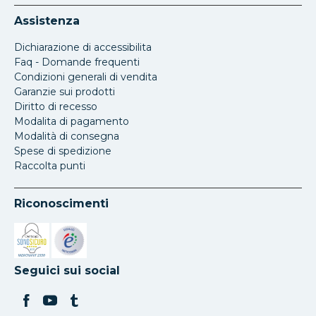
Assistenza
Dichiarazione di accessibilita
Faq - Domande frequenti
Condizioni generali di vendita
Garanzie sui prodotti
Diritto di recesso
Modalita di pagamento
Modalità di consegna
Spese di spedizione
Raccolta punti
Riconoscimenti
Si apre in una nuova scheda
Si apre in una nuova scheda
Seguici sui social