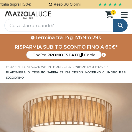
★ ★ ★ ★ ★
lia Sopra I 150€
Reso 30 Giorni
0
Cerca
Termina tra
14g 17h 9m 29s
RISPARMIA SUBITO SCONTO FINO A 60€*
Codice:
PROMOESTATE
Copia
HOME
ILLUMINAZIONE INTERNI
PLAFONIERE MODERNE
PLAFONIERA DI TESSUTO SABBIA 72 CM DESIGN MODERNO CILINDRO PER
SOGGIORNO