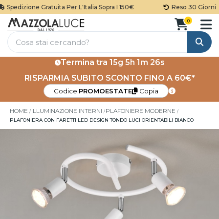
Spedizione Gratuita Per L'Italia Sopra I 150€
Reso 30 Giorni
0
Cerca
Termina tra
15g 5h 1m 26s
RISPARMIA SUBITO SCONTO FINO A 60€*
Codice:
PROMOESTATE
Copia
HOME
ILLUMINAZIONE INTERNI
PLAFONIERE MODERNE
PLAFONIERA CON FARETTI LED DESIGN TONDO LUCI ORIENTABILI BIANCO