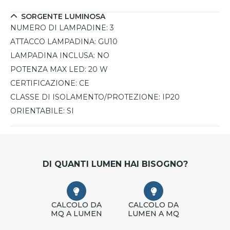
ambienti interni. Una scelta ideale per chi cerca
SORGENTE LUMINOSA
un’illuminazione funzionale, moderna ed elegante.
NUMERO DI LAMPADINE:
3
ATTACCO LAMPADINA:
GU10
LAMPADINA INCLUSA:
NO
POTENZA MAX LED:
20 W
CERTIFICAZIONE:
CE
CLASSE DI ISOLAMENTO/PROTEZIONE:
IP20
ORIENTABILE:
SI
DI QUANTI LUMEN HAI BISOGNO?
CALCOLO DA
CALCOLO DA
MQ A LUMEN
LUMEN A MQ