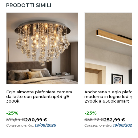
PRODOTTI SIMILI
Eglo almonte plafoniera camera
Anchorena z eglo plafoni
da letto con pendenti ip44 g9
moderna in legno led rgb
3000k
2700k a 6500k smart
-25%
-25%
374,54 €
280,99 €
336,72 €
252,99 €
19/08/2026
19/08/2026
Consegna entro:
Consegna entro: