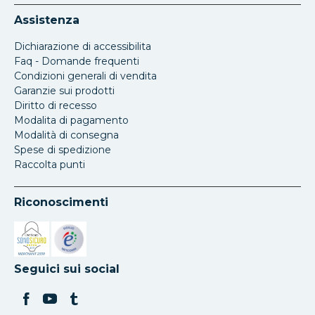
Assistenza
Dichiarazione di accessibilita
Faq - Domande frequenti
Condizioni generali di vendita
Garanzie sui prodotti
Diritto di recesso
Modalita di pagamento
Modalità di consegna
Spese di spedizione
Raccolta punti
Riconoscimenti
Si apre in una nuova scheda
Si apre in una nuova scheda
Seguici sui social