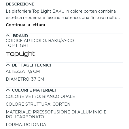
DESCRIZIONE
La plafoniera Top Light BAKU in colore corten combina
estetica moderna e fascino materico, una finitura molto
amata negli ambienti esterni per il suo effetto caldo e
Continua la lettura
raffinato. Il design rotondo dal profilo essenziale si adatta
BRAND
perfettamente a porticati, terrazze e ingressi
CODICE ARTICOLO: BAKU/37-CO
contemporanei, mentre il diffusore bianco opale crea una
TOP LIGHT
luce morbida, ampia e ben distribuita. Costruita in
pressofusione di alluminio con protezione IP54, garantisce
affidabilità anche in spazi esposti a pioggia e umidità.
DETTAGLI TECNICI
Compatibile con 7 lampadine GX53 intercambiabili fino a
ALTEZZA:
7,5 CM
36W complessivi.
DIAMETRO:
37 CM
COLORI E MATERIALI
COLORE VETRO:
BIANCO OPALE
COLORE STRUTTURA:
CORTEN
MATERIALE:
PRESSOFUSIONE DI ALLUMINIO E
POLICARBONATO
FORMA:
ROTONDA