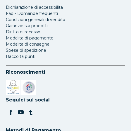
Dichiarazione di accessibilita
Faq - Domande frequenti
Condizioni generali di vendita
Garanzie sui prodotti
Diritto di recesso
Modalita di pagamento
Modalità di consegna
Spese di spedizione
Raccolta punti
Riconoscimenti
Si apre in una nuova scheda
Si apre in una nuova scheda
Seguici sui social
Metodi di Pagamento