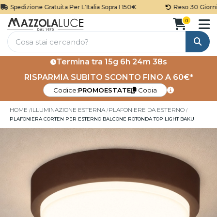
Spedizione Gratuita Per L'Italia Sopra I 150€
Reso 30 Giorni
0
Cerca
Termina tra
15g 6h 24m 38s
RISPARMIA SUBITO SCONTO FINO A 60€*
Codice:
PROMOESTATE
Copia
HOME
ILLUMINAZIONE ESTERNA
PLAFONIERE DA ESTERNO
PLAFONIERA CORTEN PER ESTERNO BALCONE ROTONDA TOP LIGHT BAKU