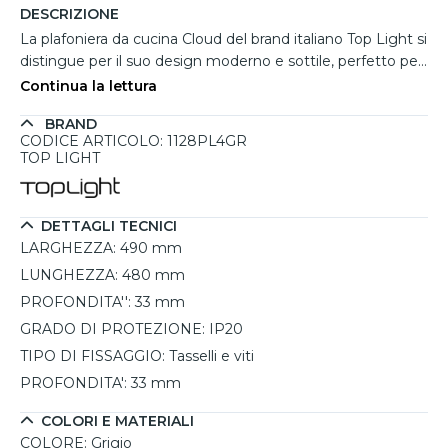
DESCRIZIONE
La plafoniera da cucina Cloud del brand italiano Top Light si
distingue per il suo design moderno e sottile, perfetto per
illuminare ambienti come la cucina con eleganza e
Continua la lettura
funzionalità. Questo modello a 4 luci ha una struttura in
BRAND
metallo verniciato di colore grigio, con uno spessore di soli
CODICE ARTICOLO: 1128PL4GR
3,3 cm che le conferisce un aspetto leggero e raffinato,
TOP LIGHT
simile a una nuvola che diffonde una luce uniforme dal
soffitto. Grazie alla compatibilità con lampadine LED GX53
intercambiabili, è possibile personalizzare l’illuminazione
DETTAGLI TECNICI
scegliendo la tonalità di luce più adatta alle proprie
LARGHEZZA:
490 mm
esigenze. La struttura semplice e resistente, insieme al
LUNGHEZZA:
480 mm
design Made in Italy, la rende una scelta ideale per una
PROFONDITA'':
33 mm
cucina moderna, offrendo un’illuminazione efficiente e
una manutenzione pratica. Facile da installare con tasselli
GRADO DI PROTEZIONE:
IP20
e viti, questa plafoniera è una soluzione funzionale e
TIPO DI FISSAGGIO:
Tasselli e viti
versatile per arredare con stile.
PROFONDITA':
33 mm
COLORI E MATERIALI
COLORE:
Grigio