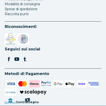
Modalità di consegna
Spese di spedizione
Raccolta punti
Riconoscimenti
Si apre in una nuova scheda
Si apre in una nuova scheda
Seguici sui social
Metodi di Pagamento
poste
pay
Contrassegno
Bonifico