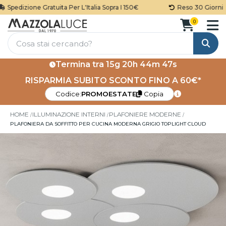
Spedizione Gratuita Per L'Italia Sopra I 150€
Reso 30 Giorni
0
Cerca
Termina tra
15g 20h 44m 47s
RISPARMIA SUBITO SCONTO FINO A 60€*
Codice:
PROMOESTATE
Copia
HOME
ILLUMINAZIONE INTERNI
PLAFONIERE MODERNE
PLAFONIERA DA SOFFITTO PER CUCINA MODERNA GRIGIO TOPLIGHT CLOUD