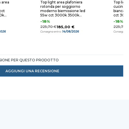
a area
Top light area plafoniera
Top light
rotonda per soggiorno
cucina 
cct
moderno biemissione led
bianca r
0k
55w cct 3000k 3500k
cct 300
4000k
-18%
-18%
225,70 €
185,00 €
225,70 
2026
14/08/2026
Consegna entro:
Consegna e
NSIONE PER QUESTO PRODOTTO
AGGIUNGI UNA RECENSIONE