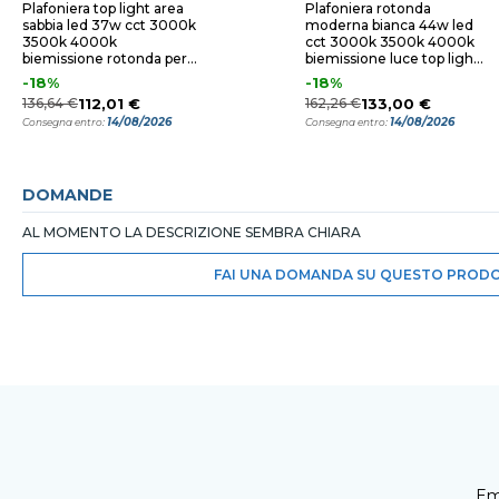
Plafoniera top light area
Plafoniera rotonda
sabbia led 37w cct 3000k
moderna bianca 44w led
3500k 4000k
cct 3000k 3500k 4000k
biemissione rotonda per
biemissione luce top light
soggiorno
area
-18%
-18%
136,64 €
112,01 €
162,26 €
133,00 €
14/08/2026
14/08/2026
Consegna entro:
Consegna entro:
DOMANDE
AL MOMENTO LA DESCRIZIONE SEMBRA CHIARA
FAI UNA DOMANDA SU QUESTO PROD
Em