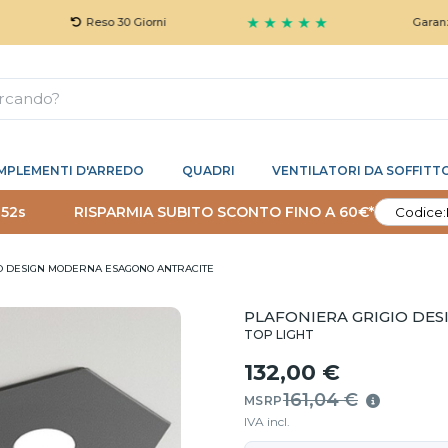
★ ★ ★ ★ ★
Reso 30 Giorni
Garanzia 5 Anni 
MPLEMENTI D'ARREDO
QUADRI
VENTILATORI DA SOFFITT
 51s
RISPARMIA SUBITO SCONTO FINO A 60€*
Codice:
O DESIGN MODERNA ESAGONO ANTRACITE
PLAFONIERA GRIGIO DE
TOP LIGHT
132,00 €
161,04 €
MSRP
IVA incl.