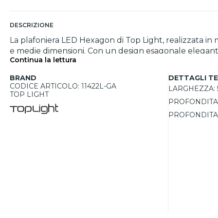
DESCRIZIONE
La plafoniera LED Hexagon di Top Light, realizzata in m
e medie dimensioni. Con un design esagonale elegante e 
Continua la lettura
basso, creando un'illuminazione mirata ideale per ambi
separatamente, offrono la possibilità di scegliere tra 
BRAND
DETTAGLI TE
con altri moduli della collezione Hexagon per creare c
CODICE ARTICOLO: 11422L-GA
LARGHEZZA:
L'installazione è facile grazie al fissaggio tramite tassel
TOP LIGHT
PROFONDITA'
PROFONDITA'