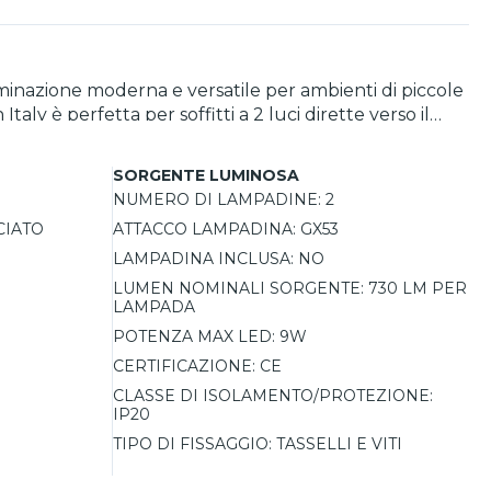
luminazione moderna e versatile per ambienti di piccole
y è perfetta per soffitti a 2 luci dirette verso il
adine intercambiabili con attacco GX53, acquistabili
a plafoniera può essere utilizzata da sola o combinata
SORGENTE LUMINOSA
nza luce, che con altre plafoniere a luce.
NUMERO DI LAMPADINE:
2
e e dal design distintivo.
CIATO
ATTACCO LAMPADINA:
GX53
LAMPADINA INCLUSA:
NO
LUMEN NOMINALI SORGENTE:
730 LM PER
LAMPADA
POTENZA MAX LED:
9W
CERTIFICAZIONE:
CE
CLASSE DI ISOLAMENTO/PROTEZIONE:
IP20
TIPO DI FISSAGGIO:
TASSELLI E VITI