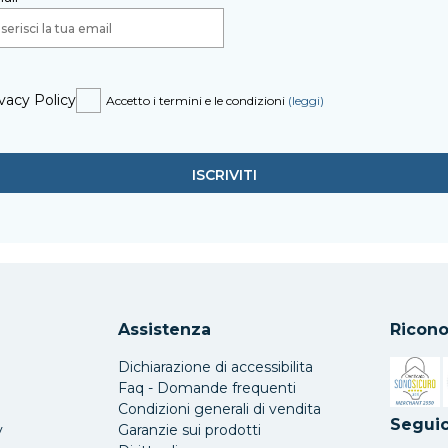
vacy Policy
Accetto i termini e le condizioni
(leggi)
Assistenza
Ricono
Dichiarazione di accessibilita
Faq - Domande frequenti
Condizioni generali di vendita
Si apre 
Seguic
y
Garanzie sui prodotti