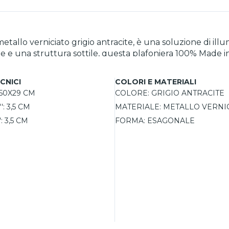
etallo verniciato grigio antracite, è una soluzione di il
una struttura sottile, questa plafoniera 100% Made in Ital
enti come soggiorni, camere da letto o corridoi. Le lamp
diverse potenze, colori della luce e opzioni dimmerabili. L
CNICI
COLORI E MATERIALI
omposizioni personalizzate, sia con piastre decorative se
50X29 CM
COLORE:
GRIGIO ANTRACITE
li e viti, ed è perfetta per chi cerca una soluzione flessibil
':
3,5 CM
MATERIALE:
METALLO VERNI
:
3,5 CM
FORMA:
ESAGONALE