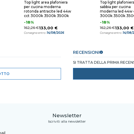
Top light area plafoniera
Top light plafonier
per cucina moderna
sabbia per cucina
rotonda antracite led 44w
moderna led 44w 
cct 3000k 3500k 3500k
3000k 3500k 350
rotonda
-18%
-18%
162,26 €
133,00 €
162,26 €
133,00 €
14/08/2026
14/08/
Consegna entro:
Consegna entro:
RECENSIONI
SI TRATTA DELLA PRIMA RECE
OTTO
Newsletter
Iscriviti alla newsletter
ail