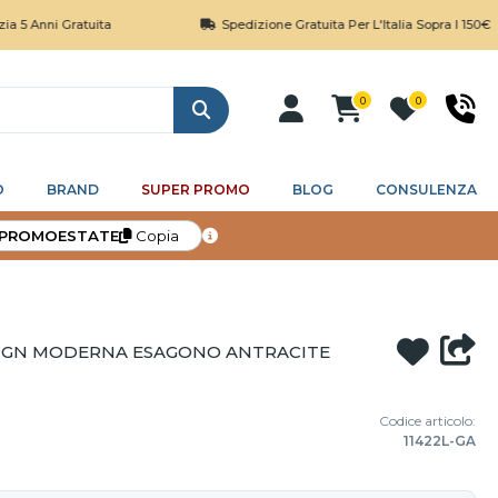
Gratuita
Spedizione Gratuita Per L'Italia Sopra I 150€
0
0
Cerca
O
BRAND
SUPER PROMO
BLOG
CONSULENZA
PROMOESTATE
Copia
SIGN MODERNA ESAGONO ANTRACITE
Codice articolo:
11422L-GA