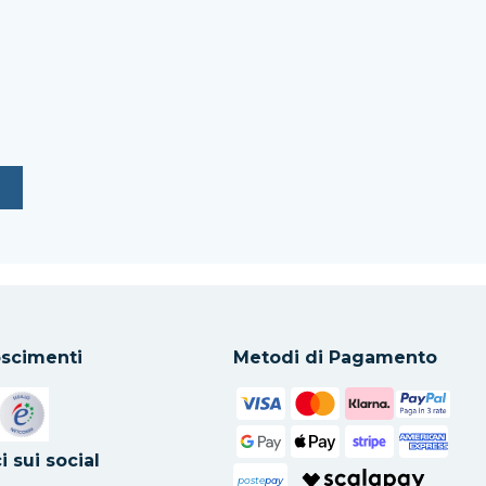
scimenti
Metodi di Pagamento
in una nuova scheda
Si apre in una nuova scheda
i sui social
poste
pay