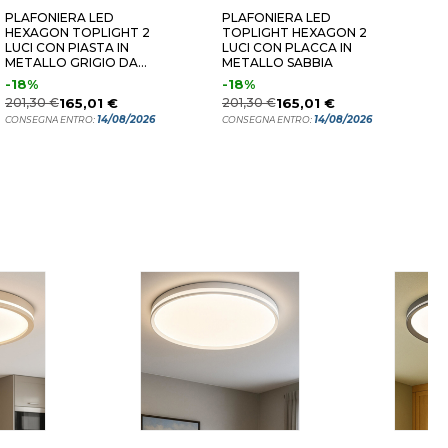
PLAFONIERA LED
PLAFONIERA LED
T
HEXAGON TOPLIGHT 2
TOPLIGHT HEXAGON 2
P
LUCI CON PIASTA IN
LUCI CON PLACCA IN
E
METALLO GRIGIO DA
METALLO SABBIA
M
INGRESSO
-18%
-18%
8
201,30 €
165,01 €
201,30 €
165,01 €
C
14/08/2026
14/08/2026
CONSEGNA ENTRO:
CONSEGNA ENTRO: