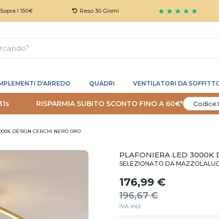
★ ★ ★ ★ ★
50€
Reso 30 Giorni
Ga
MPLEMENTI D'ARREDO
QUADRI
VENTILATORI DA SOFFITT
30s
RISPARMIA SUBITO SCONTO FINO A 60€*
Codice:
000K DESIGN CERCHI NERO ORO
PLAFONIERA LED 3000K 
SELEZIONATO DA MAZZOLALU
176,99 €
196,67 €
IVA incl.