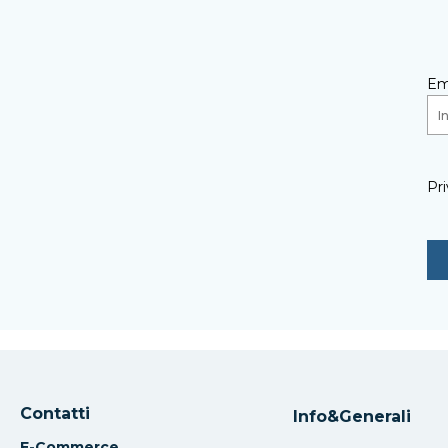
Em
Pri
Contatti
Info&Generali
E-Commerce