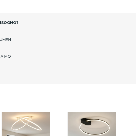
BISOGNO?
LUMEN
 A MQ