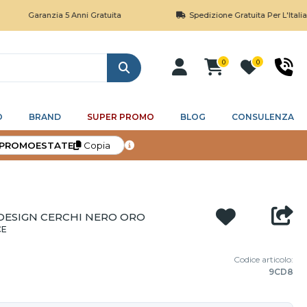
ranzia 5 Anni Gratuita
Spedizione Gratuita Per L'Italia Sopra I 
0
0
Cerca
O
BRAND
SUPER PROMO
BLOG
CONSULENZA
PROMOESTATE
Copia
DESIGN CERCHI NERO ORO
CE
Codice articolo:
9CD8