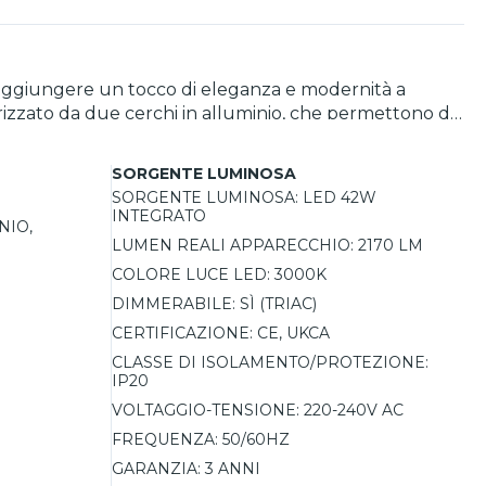
r aggiungere un tocco di eleganza e modernità a
terizzato da due cerchi in alluminio, che permettono di
 con dettagli oro dona un aspetto lussuoso e
SORGENTE LUMINOSA
000K, ideale per creare un’atmosfera calda e
SORGENTE LUMINOSA:
LED 42W
e esigenze, rendendola perfetta per ogni occasione.
INTEGRATO
NIO,
azione uniforme senza abbagliamenti. Una scelta ideale
LUMEN REALI APPARECCHIO:
2170 LM
COLORE LUCE LED:
3000K
DIMMERABILE:
SÌ (TRIAC)
CERTIFICAZIONE:
CE, UKCA
CLASSE DI ISOLAMENTO/PROTEZIONE:
IP20
VOLTAGGIO-TENSIONE:
220-240V AC
FREQUENZA:
50/60HZ
GARANZIA:
3 ANNI