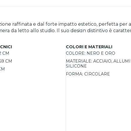
ione raffinata e dal forte impatto estetico, perfetta pe
mera da letto allo studio. Il suo design distintivo è carat
 effetto dinamico e sofisticato. La combinazione del nero
ie alla tecnologia LED integrata, questa plafoniera offre
CNICI
COLORI E MATERIALI
 luminosa di 2170 lumen e una temperatura di colore di 3
2 CM
COLORE:
NERO E ORO
ac consente di regolare l’intensità della luce in base all
59 CM
MATERIALE:
ACCIAIO, ALLUMI
nio, acciaio e silicone, garantisce durabilità e un’illumin
SILICONE
di lusso.
CM
FORMA:
CIRCOLARE