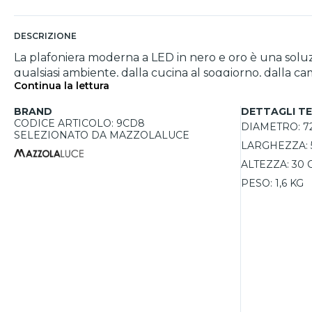
DESCRIZIONE
La plafoniera moderna a LED in nero e oro è una soluz
qualsiasi ambiente, dalla cucina al soggiorno, dalla ca
Continua la lettura
personalizzare la disposizione della luce, creando un
contemporaneo, adattandosi perfettamente a stili di arredamento moderni ed eleganti. Graz
BRAND
DETTAGLI TE
un'illuminazione potente ed efficiente, con una resa
CODICE ARTICOLO: 9CD8
DIAMETRO:
7
accogliente. Il sistema dimmerabile con tecnologia Tri
SELEZIONATO DA MAZZOLALUCE
LARGHEZZA:
Realizzata con materiali di alta qualità, tra cui allumi
per chi cerca un’illuminazione di design con un tocco 
ALTEZZA:
30 
PESO:
1,6 KG