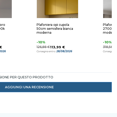
 oro
Plafoniera opi cupola
Plafonie
00k
50cm semisfera bianca
2700k 4
moderna
moderna
-10%
-10%
€
126,88 €
113,99 €
318,56 €
2026
28/08/2026
Consegna entro:
Consegna e
NSIONE PER QUESTO PRODOTTO
AGGIUNGI UNA RECENSIONE