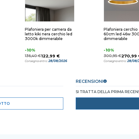
Plafoniera per camera da
Plafoniera cerchio
letto kiki nera cerchio led
60cm led 46w 30
3000k dimmerabile
dimmerabile
-10%
-10%
136,40 €
122,99 €
300,95 €
270,99 
28/08/2026
28/08/
Consegna entro:
Consegna entro:
RECENSIONI
SI TRATTA DELLA PRIMA RECE
OTTO