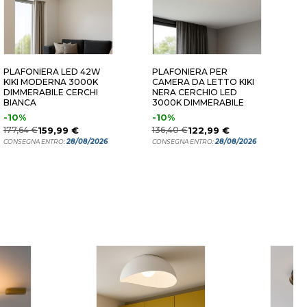
PLAFONIERA LED 42W
PLAFONIERA PER
P
KIKI MODERNA 3000K
CAMERA DA LETTO KIKI
O
DIMMERABILE CERCHI
NERA CERCHIO LED
D
BIANCA
3000K DIMMERABILE
O
-10%
-10%
1
177,64 €
159,99 €
136,40 €
122,99 €
C
28/08/2026
28/08/2026
CONSEGNA ENTRO:
CONSEGNA ENTRO: