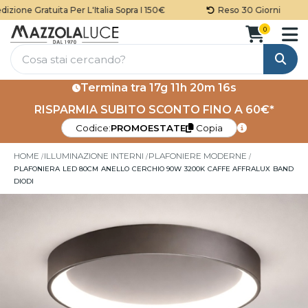
ione Gratuita Per L'Italia Sopra I 150€
Reso 30 Giorni
0
Cerca
Termina tra
17g 11h 20m 16s
RISPARMIA SUBITO SCONTO FINO A 60€*
Codice:
PROMOESTATE
Copia
HOME
ILLUMINAZIONE INTERNI
PLAFONIERE MODERNE
PLAFONIERA LED 80CM ANELLO CERCHIO 90W 3200K CAFFE AFFRALUX BAND
DIODI