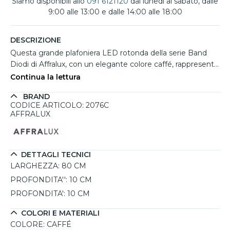
Siamo disponibili allo
091 6121120
dal lunedì al sabato, dalle
9:00 alle 13:00 e dalle 14:00 alle 18:00
DESCRIZIONE
Questa grande plafoniera LED rotonda della serie Band
Diodi di Affralux, con un elegante colore caffé, rappresenta
la soluzione ideale per illuminare ambienti come soggiorni,
Continua la lettura
salotti o uffici. Con un diametro di 80 cm, si distingue per il
BRAND
design semplice ma raffinato, che la rende perfetta per
CODICE ARTICOLO: 2076C
qualsiasi spazio, anche grazie alla sua versatilità
AFFRALUX
nell'abbinamento con altri modelli della stessa serie. La
struttura in metallo verniciato marrone caffé e il diffusore
interno in materiale plastico bianco permettono una
diffusione della luce esclusivamente verso il basso,
DETTAGLI TECNICI
creando un'illuminazione omogenea e diffusa. Questo
LARGHEZZA:
80 CM
modello è dotato di una tecnologia LED a risparmio
PROFONDITA'':
10 CM
energetico, con una sorgente di 90W e un flusso
PROFONDITA':
10 CM
luminoso di 5600 lumen, garantendo una luminosità
eccellente.
COLORI E MATERIALI
COLORE:
CAFFÉ