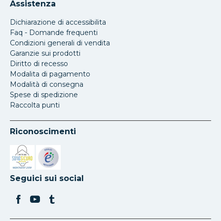
Assistenza
Dichiarazione di accessibilita
Faq - Domande frequenti
Condizioni generali di vendita
Garanzie sui prodotti
Diritto di recesso
Modalita di pagamento
Modalità di consegna
Spese di spedizione
Raccolta punti
Riconoscimenti
Si apre in una nuova scheda
Si apre in una nuova scheda
Seguici sui social