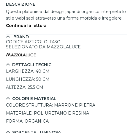
DESCRIZIONE
Questa plafoniera dal design japandi organico interpreta lo
stile wabi sabi attraverso una forma morbida e irregolare
che richiama una pietra naturale modellata dal tempo. La
Continua la lettura
superficie materica in poliuretano e resina con finitura
BRAND
marrone pietra dona profondità e calore agli ambienti,
CODICE ARTICOLO: F43C
rendendola ideale per soggiorni contemporanei, camere
SELEZIONATO DA MAZZOLALUCE
da letto o ingressi eleganti. La struttura compatta con
lunghezza di 50 cm, larghezza di 40 cm e altezza di 25.5
cm crea un punto luce decorativo capace di valorizzare il
DETTAGLI TECNICI
soffitto con un'illuminazione accogliente e diffusa.
LARGHEZZA:
40 CM
LUNGHEZZA:
50 CM
ALTEZZA:
25.5 CM
COLORI E MATERIALI
COLORE STRUTTURA:
MARRONE PIETRA
MATERIALE:
POLIURETANO E RESINA
FORMA:
ORGANICA
SORGENTE LUMINOSA