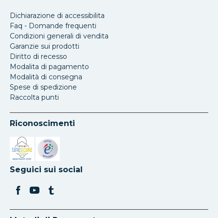
Dichiarazione di accessibilita
Faq - Domande frequenti
Condizioni generali di vendita
Garanzie sui prodotti
Diritto di recesso
Modalita di pagamento
Modalità di consegna
Spese di spedizione
Raccolta punti
Riconoscimenti
Si apre in una nuova scheda
Si apre in una nuova scheda
Seguici sui social