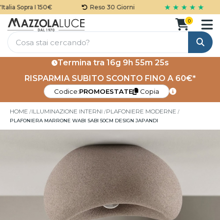
★ ★ ★ ★ ★
lia Sopra I 150€
Reso 30 Giorni
0
Cerca
Termina tra
16g 9h 55m 25s
RISPARMIA SUBITO SCONTO FINO A 60€*
Codice:
PROMOESTATE
Copia
HOME
ILLUMINAZIONE INTERNI
PLAFONIERE MODERNE
PLAFONIERA MARRONE WABI SABI 50CM DESIGN JAPANDI