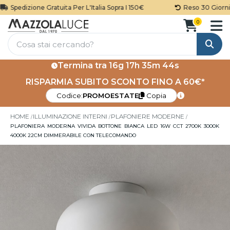
Spedizione Gratuita Per L'Italia Sopra I 150€
Reso 30 Giorni
0
Cerca
Termina tra
16g 17h 35m 43s
RISPARMIA SUBITO SCONTO FINO A 60€*
Codice:
PROMOESTATE
Copia
HOME
ILLUMINAZIONE INTERNI
PLAFONIERE MODERNE
PLAFONIERA MODERNA VIVIDA BOTTONE BIANCA LED 16W CCT 2700K 3000K
4000K 22CM DIMMERABILE CON TELECOMANDO