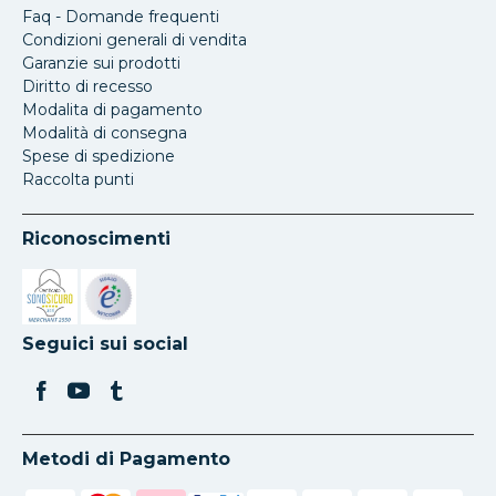
Faq - Domande frequenti
Condizioni generali di vendita
Garanzie sui prodotti
Diritto di recesso
Modalita di pagamento
Modalità di consegna
Spese di spedizione
Raccolta punti
Riconoscimenti
Si apre in una nuova scheda
Si apre in una nuova scheda
Seguici sui social
Metodi di Pagamento