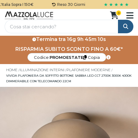
★ ★ ★ ★ ★
lia Sopra I 150€
Reso 30 Giorni
0
Cerca
Termina tra
16g 9h 45m 10s
RISPARMIA SUBITO SCONTO FINO A 60€*
Codice:
PROMOESTATE
Copia
HOME
ILLUMINAZIONE INTERNI
PLAFONIERE MODERNE
VIVIDA PLAFONIERA DA SOFFITTO BOTTONE SABBIA LED CCT 2700K 3000K 4000K
DIMMERABILE CON TELECOMANDO 22CM