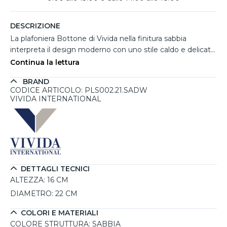
DESCRIZIONE
La plafoniera Bottone di Vivida nella finitura sabbia
interpreta il design moderno con uno stile caldo e delicato.
La tonalità neutra e naturale rende l'ambiente più
Continua la lettura
accogliente, integrandosi facilmente con arredi
BRAND
contemporanei, minimal o ispirati ai colori della terra. La
CODICE ARTICOLO: PLS002.21.SADW
particolare forma arrotondata, simile a un bottone sospeso
VIVIDA INTERNATIONAL
al soffitto, dona equilibrio visivo e un'eleganza discreta.
Realizzata in alluminio e ferro con superficie soft touch, è
dotata di led integrato da 16W ideale per illuminare
soggiorni, cucine e corridoi con una luce omogenea e
piacevole. Grazie al telecomando incluso è possibile
regolare luminosità e temperatura colore da 2700K a
DETTAGLI TECNICI
4000K, adattando l'atmosfera a ogni esigenza quotidiana.
ALTEZZA:
16 CM
DIAMETRO:
22 CM
COLORI E MATERIALI
COLORE STRUTTURA:
SABBIA