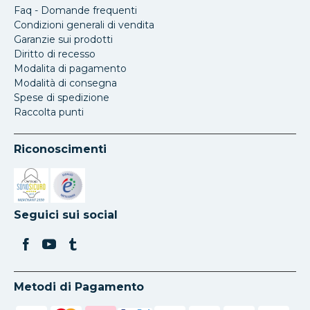
Faq - Domande frequenti
Condizioni generali di vendita
Garanzie sui prodotti
Diritto di recesso
Modalita di pagamento
Modalità di consegna
Spese di spedizione
Raccolta punti
Riconoscimenti
Si apre in una nuova scheda
Si apre in una nuova scheda
Seguici sui social
Metodi di Pagamento