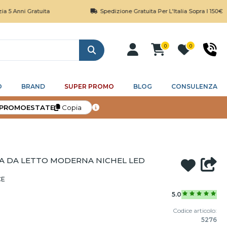
Gratuita
Spedizione Gratuita Per L'Italia Sopra I 150€
0
0
Cerca
O
BRAND
SUPER PROMO
BLOG
CONSULENZA
PROMOESTATE
Copia
A DA LETTO MODERNA NICHEL LED
CE
5.0
Codice articolo:
5276