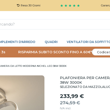
★ ★ ★ ★ ★
Reso 30 Giorni
Garanzia 5 Anni 
MPLEMENTI D'ARREDO
QUADRI
VENTILATORI DA SOFFITT
 2s
RISPARMIA SUBITO SCONTO FINO A 60€*
Codice:
AMERA DA LETTO MODERNA NICHEL LED 38W 3000K
PLAFONIERA PER CAMER
38W 3000K
SELEZIONATO DA MAZZOLALU
233,99 €
274,59 €
IVA incl.