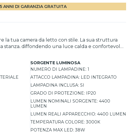
5 ANNI DI GARANZIA GRATUITA
e la tua camera da letto con stile. La sua struttura
a stanza, diffondendo una luce calda e confortevole.
LED, garantendo una distribuzione uniforme e senza
sigenze, grazie a 3 modalità preimpostate controllabili
SORGENTE LUMINOSA
le per la propria camera da letto.
NUMERO DI LAMPADINE:
1
TERIALE
ATTACCO LAMPADINA:
LED INTEGRATO
LAMPADINA INCLUSA:
SI
GRADO DI PROTEZIONE:
IP20
LUMEN NOMINALI SORGENTE:
4400
LUMEN
LUMEN REALI APPARECCHIO:
4400 LUMEN
TEMPERATURA COLORE:
3000K
POTENZA MAX LED:
38W