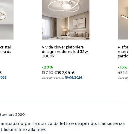
ristalli
Vivida clover plafoniera
Plafonie
era da
design moderna led 33w
marrone 
3000k
particola
-20%
-15%
€
197,60 €
157,99 €
485,56 €
2026
18/08/2026
Consegna entro:
Consegna e
ettembre 2020
ampadario per la stanza da letto e stupendo. L'assistenza
ilissimi fino alla fine.