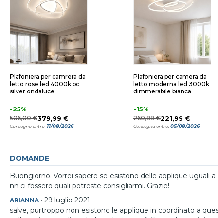
Plafoniera per camrera da
Plafoniera per camera da
letto rose led 4000k pc
letto moderna led 3000k
silver ondaluce
dimmerabile bianca
-25%
-15%
506,00 €
379,99 €
260,88 €
221,99 €
11/08/2026
05/08/2026
Consegna entro:
Consegna entro:
DOMANDE
Buongiorno. Vorrei sapere se esistono delle applique uguali 
nn ci fossero quali potreste consigliarmi. Grazie!
·
29 luglio 2021
ARIANNA
salve, purtroppo non esistono le applique in coordinato a que