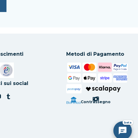
scimenti
Metodi di Pagamento
in una nuova scheda
Si apre in una nuova scheda
i sui social
poste
pay
Contrassegno
Bonifico
beta