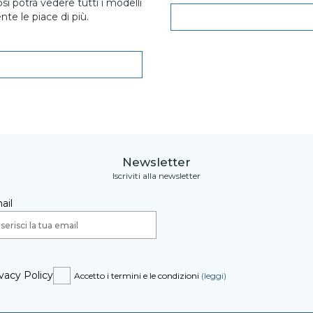
osì potrà vedere tutti i modelli
te le piace di più.
Newsletter
Iscriviti alla newsletter
ail
vacy Policy
Accetto i termini e le condizioni
(leggi)