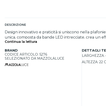
DESCRIZIONE
Design innovativo e praticità si uniscono nella plafoni
unica, composta da bande LED intrecciate, crea un ef
Continua la lettura
Realizzata in alluminio grigio, la plafoniera è dotata
abbagli. La funzionalità dimmerabile permette di regol
BRAND
DETTAGLI TE
con il semplice interruttore da parete. Un elemento p
CODICE ARTICOLO: 5276
LARGHEZZA:
SELEZIONATO DA MAZZOLALUCE
ALTEZZA:
22 