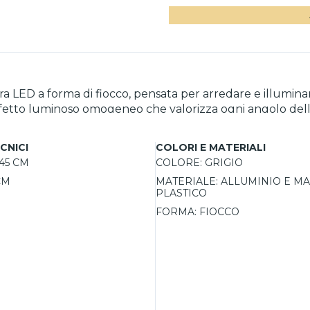
era LED a forma di fiocco, pensata per arredare e illuminar
fetto luminoso omogeneo che valorizza ogni angolo dell
 di diffusori in materiale plastico che schermano la luce 
are facilmente l'intensità luminosa in base alle diverse e
CNICI
COLORI E MATERIALI
erfetto per chi cerca un'illuminazione moderna e versati
45 CM
COLORE:
GRIGIO
CM
MATERIALE:
ALLUMINIO E MA
PLASTICO
FORMA:
FIOCCO