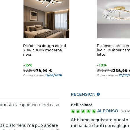
Plafoniera design ed led
Plafoniera oro con c
20w 3000k moderna
led 3500k per cam
nera
letto
-15%
-10%
93,16 €
78,99 €
376,87 €
338,99 
12/08/2026
25/08/
Consegna entro:
Consegna entro:
RECENSIONI
a questo lampadario e nel caso
Bellissimo!
ALFONSO
·
20 s
Abbiamo acquistato questo l
sta plafoniera, ma può andare
mi ha dato tanti consigli gent