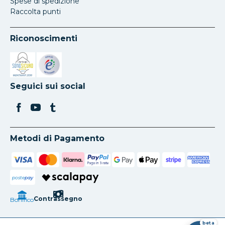
Spese di spedizione
Raccolta punti
Riconoscimenti
Si apre in una nuova scheda
Si apre in una nuova scheda
Seguici sui social
Metodi di Pagamento
poste
pay
Contrassegno
Bonifico
beta