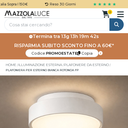
★ ★ ★ ★ ★
a Sopra I 150€
Reso 30 Giorni
0
Cerca
Termina tra
13g 13h 19m 42s
RISPARMIA SUBITO SCONTO FINO A 60€*
Codice:
PROMOESTATE
Copia
HOME
ILLUMINAZIONE ESTERNA
PLAFONIERE DA ESTERNO
PLAFONIERA PER ESTERNO BIANCA ROTONDA FP