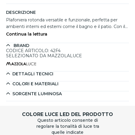
DESCRIZIONE
Plafoniera rotonda versatile e funzionale, perfetta per
ambienti interni ed esterni come il bagno e il patio. Con il
suo design moderno e lineare, si adatta facilmente a
Continua la lettura
qualsiasi contesto, aggiungendo un tocco di eleganza e
BRAND
luminosità. Realizzata in resistente materiale plastico,
CODICE ARTICOLO: 42F4
garantisce durata e facilità di manutenzione. La possibilità
SELEZIONATO DA MAZZOLALUCE
di utilizzare lampadine LED consente di personalizzare la
luminosità in base alle necessità. Grazie alla protezione
IP65, questa plafoniera è resistente a liquidi, vapore e
DETTAGLI TECNICI
polvere, ideale per ambienti umidi. Specifiche tecniche: -
COLORI E MATERIALI
larghezza: ø25 cm - profondità: 9.5 cm - grado protezione:
IP65 - lampadina: 1 x max 15W E27 led (non inclusa) -
SORGENTE LUMINOSA
certificazione CE
COLORE LUCE LED DEL PRODOTTO
Questo articolo consente di
regolare la tonalità di luce tra
quelle indicate