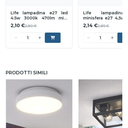
Life lampadina e27 led
Life lampadina
4.5w 3000k 470lm mini
minisfera e27 4,5w
sfera bianca
470lm milky vetro bi
2,10 €
2,14 €
2,80 €
2,85 €
PRODOTTI SIMILI