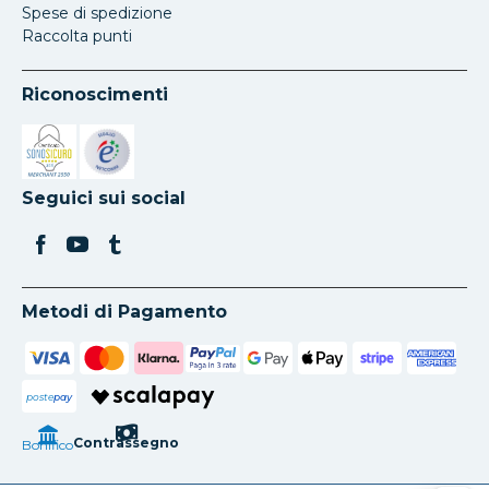
Spese di spedizione
Raccolta punti
Riconoscimenti
Si apre in una nuova scheda
Si apre in una nuova scheda
Seguici sui social
Metodi di Pagamento
poste
pay
Contrassegno
Bonifico