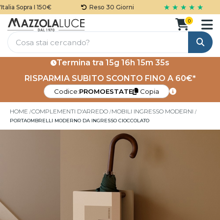
★ ★ ★ ★ ★
lia Sopra I 150€
Reso 30 Giorni
0
Cerca
Termina tra
15g 16h 15m 34s
RISPARMIA SUBITO SCONTO FINO A 60€*
Codice:
PROMOESTATE
Copia
HOME
COMPLEMENTI D'ARREDO
MOBILI INGRESSO MODERNI
PORTAOMBRELLI MODERNO DA INGRESSO CIOCCOLATO