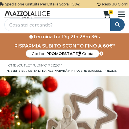
Spedizione Gratuita Per L'Italia Sopra I 150€
Reso 30 Giorni
0
Cerca
Termina tra
17g 21h 28m 36s
RISPARMIA SUBITO SCONTO FINO A 60€*
Codice:
PROMOESTATE
Copia
HOME
OUTLET
ULTIMO PEZZO
PRESEPE STATUETTA DI NATALE NATIVITÀ H14 ROVERE BONGELLI PREZIOSI