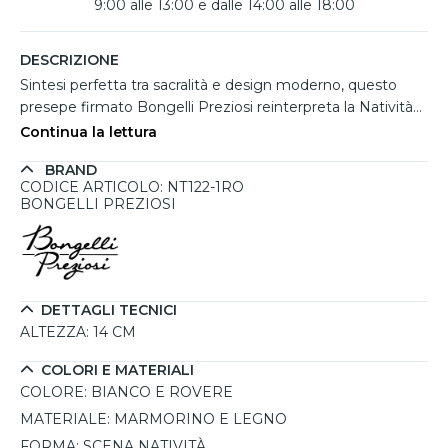
9:00 alle 13:00 e dalle 14:00 alle 18:00
DESCRIZIONE
Sintesi perfetta tra sacralità e design moderno, questo
presepe firmato Bongelli Preziosi reinterpreta la Natività
con eleganza e semplicità. Le figure in marmorino bianco,
Continua la lettura
raffiguranti Maria, Giuseppe e il Bambino, sono valorizzate
BRAND
da un delicato sfondo in legno di rovere con stelle
CODICE ARTICOLO: NT122-1RO
stilizzate, che donano calore e profondità alla scena.
BONGELLI PREZIOSI
Realizzato e decorato a mano in Italia, questo presepe in
miniatura è ideale per chi desidera un tocco natalizio
sobrio ma ricercato, perfetto per piccoli spazi o come
regalo elegante dal significato profondo.
DETTAGLI TECNICI
ALTEZZA:
14 CM
COLORI E MATERIALI
COLORE:
BIANCO E ROVERE
MATERIALE:
MARMORINO E LEGNO
FORMA:
SCENA NATIVITÀ