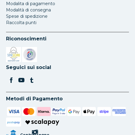
Modalita di pagamento
Modalità di consegna
Spese di spedizione
Raccolta punti
Riconoscimenti
Si apre in una nuova scheda
Si apre in una nuova scheda
Seguici sui social
Metodi di Pagamento
poste
pay
Contrassegno