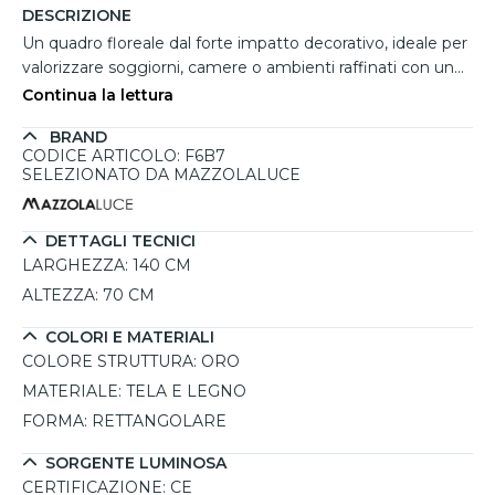
DESCRIZIONE
Un quadro floreale dal forte impatto decorativo, ideale per
valorizzare soggiorni, camere o ambienti raffinati con un
tocco artistico delicato. La tela dipinta a mano raffigura
Continua la lettura
eleganti fiori di campo dalle tonalità giallo oro e beige che
BRAND
ricordano anemoni e cosmee, immersi in uno sfondo
CODICE ARTICOLO: F6B7
tenue e armonioso. La lavorazione materica e le
SELEZIONATO DA MAZZOLALUCE
pennellate morbide donano profondità e movimento alla
composizione, mentre la sottile cornice in legno color oro
completa l'insieme con una finitura luminosa e sofisticata.
DETTAGLI TECNICI
Le dimensioni di 140x70 cm lo rendono perfetto come
LARGHEZZA:
140 CM
elemento centrale della parete.
ALTEZZA:
70 CM
COLORI E MATERIALI
COLORE STRUTTURA:
ORO
MATERIALE:
TELA E LEGNO
FORMA:
RETTANGOLARE
SORGENTE LUMINOSA
CERTIFICAZIONE:
CE