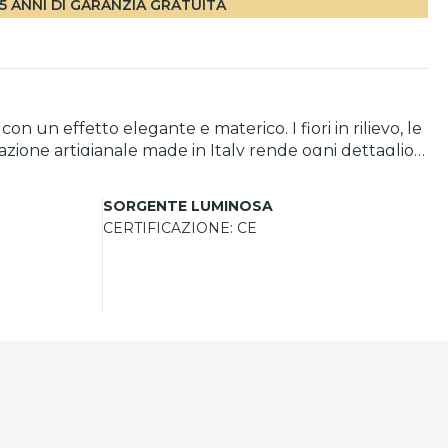
5 ANNI DI GARANZIA GRATUITA
n un effetto elegante e materico. I fiori in rilievo, le
razione artigianale made in Italy rende ogni dettaglio
SORGENTE LUMINOSA
CERTIFICAZIONE:
CE