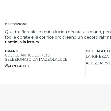
DESCRIZIONE
Quadro floreale in resina lucida decorata a mano, pensat
foglie dorate e la cornice oro creano un decoro raffina
Continua la lettura
unico, mentre il formato 150x75 cm dona presenza sce
BRAND
DETTAGLI TE
CODICE ARTICOLO: F53D
LARGHEZZA:
SELEZIONATO DA MAZZOLALUCE
ALTEZZA:
75 