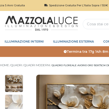
i Gratuita
Spedizione Gratuita Per L'Italia Sopra I 150€
ILLUMINAZIONE INTERNI
ILLUMINAZIONE ESTERNA
CO
Termina tra
17g 14h 8m
HOME
QUADRI
QUADRI MODERNI
QUADRO FLOREALE AVORIO ORO 150X75CM D