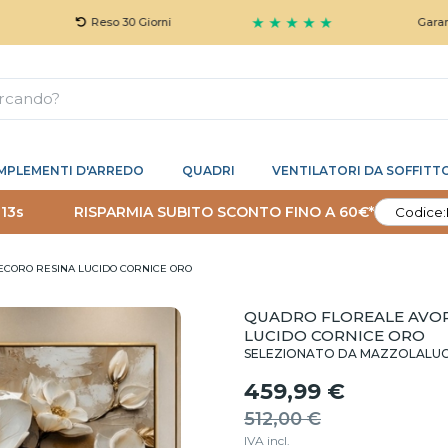
★ ★ ★ ★ ★
Reso 30 Giorni
Garanzia 5 Ann
MPLEMENTI D'ARREDO
QUADRI
VENTILATORI DA SOFFITT
 12s
RISPARMIA SUBITO SCONTO FINO A 60€*
Codice:
ECORO RESINA LUCIDO CORNICE ORO
QUADRO FLOREALE AVOR
LUCIDO CORNICE ORO
SELEZIONATO DA MAZZOLALU
459,99 €
512,00 €
IVA incl.