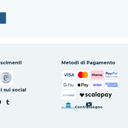
scimenti
Metodi di Pagamento
in una nuova scheda
Si apre in una nuova scheda
i sui social
poste
pay
Contrassegno
Bonifico