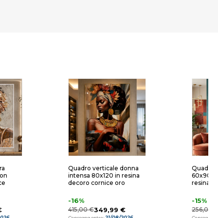
ra
Quadro verticale donna
Quadro v
con
intensa 80x120 in resina
60x90 co
ce
decoro cornice oro
resina l
-16%
-15%
€
415,00 €
349,99 €
256,00 
2026
21/08/2026
Consegna entro:
Consegna e