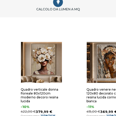
CALCOLO DA LUMEN A MQ
Quadro verticale donna
Quadro venere ne
floreale 80x120cm
120x80 decorato 
moderno decoro resina
resina lucida corni
lucida
bianca
-10%
-11%
422,00 €
379,99 €
415,00 €
369,99 
21/08/2026
21/08/
Consegna entro:
Consegna entro: