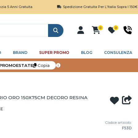
i Gratuita
Spedizione Gratuita Per L'Italia Sopra I 150€
0
0
Cerca
O
BRAND
SUPER PROMO
BLOG
CONSULENZA
PROMOESTATE
Copia
IO ORO 150X75CM DECORO RESINA
CE
Codice articolo:
F53D