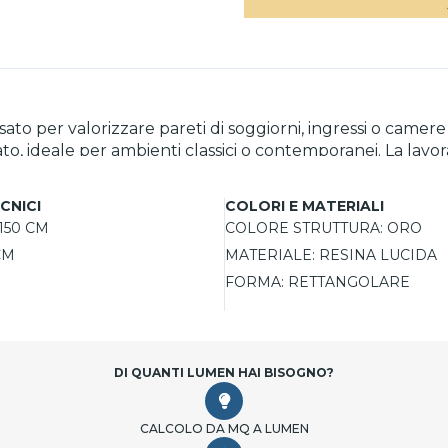
o per valorizzare pareti di soggiorni, ingressi o camere co
to, ideale per ambienti classici o contemporanei. La lavo
nografica senza appesantire lo spazio.
CNICI
COLORI E MATERIALI
150 CM
COLORE STRUTTURA:
ORO
CM
MATERIALE:
RESINA LUCIDA
FORMA:
RETTANGOLARE
DI QUANTI LUMEN HAI BISOGNO?
CALCOLO DA MQ A LUMEN