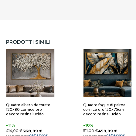
PRODOTTI SIMILI
Quadro albero decorato
Quadro foglie di palma
120x80 cornice oro
cornice oro 150x75cm
decoro resina lucido
decoro resina lucido
-11%
-10%
414,00 €
368,99 €
511,00 €
459,99 €
05/08/2026
05/08/2026
Consegna entro:
Consegna entro: