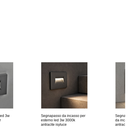
led 3w
Segnapasso da incasso per
Segnapas
r
esterno led 3w 3000k
da incass
antracite isyluce
antracite 