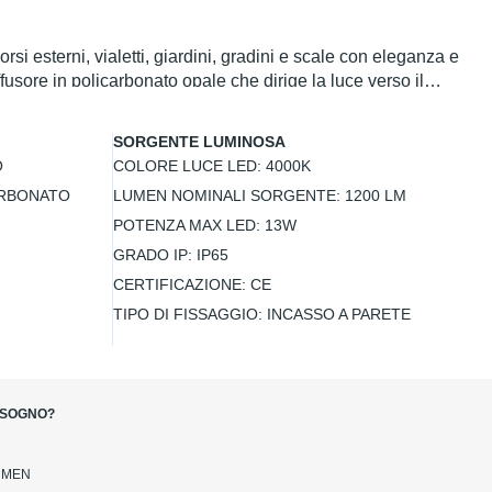
 esterni, vialetti, giardini, gradini e scale con eleganza e
usore in policarbonato opale che dirige la luce verso il
0K con una potenza luminosa di 1200 lumen, assicurando
gli agenti atmosferici, garantendo affidabilità e durata nel
SORGENTE LUMINOSA
con un prodotto dall'ottimo rapporto qualità-prezzo.
O
COLORE LUCE LED:
4000K
ARBONATO
LUMEN NOMINALI SORGENTE:
1200 LM
POTENZA MAX LED:
13W
GRADO IP:
IP65
CERTIFICAZIONE:
CE
TIPO DI FISSAGGIO:
INCASSO A PARETE
BISOGNO?
UMEN