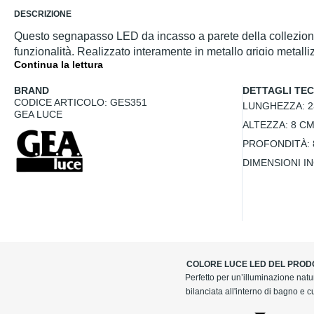
DESCRIZIONE
Questo segnapasso LED da incasso a parete della collezione O
funzionalità. Realizzato interamente in metallo grigio metalli
Continua la lettura
basso, creando un'illuminazione soffusa e omogenea. Il ch
un'elevata efficienza energetica e un notevole risparmio. Gra
BRAND
DETTAGLI TEC
tempo. Ideale per installazioni in spazi aperti, offre una solu
CODICE ARTICOLO: GES351
LUNGHEZZA:
2
GEA LUCE
ALTEZZA:
8 C
PROFONDITÀ:
DIMENSIONI I
COLORE LUCE LED DEL PROD
Perfetto per un’illuminazione natu
bilanciata all'interno di bagno e c