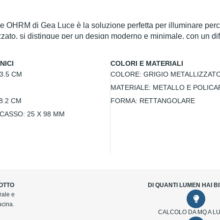
HRM di Gea Luce è la soluzione perfetta per illuminare percorsi
zzato, si distingue per un design moderno e minimale, con un diff
ip LED integrato da 13W emette una luce bianca naturale a 400
zie al grado di protezione IP65, questo segnapasso è resistente a
NICI
COLORI E MATERIALI
zione pratica e di qualità per valorizzare l'illuminazione esterna 
3.5 CM
COLORE:
GRIGIO METALLIZZAT
M
MATERIALE:
METALLO E POLIC
8.2 CM
FORMA:
RETTANGOLARE
NCASSO:
25 X 98 MM
OTTO
DI QUANTI LUMEN HAI 
rale e
ucina.
CALCOLO DA MQ A L