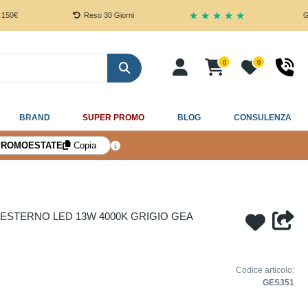
★ ★ ★ ★ ★
Reso 30 Giorni
Garanzia 5 
0
0
Cerca
BRAND
SUPER PROMO
BLOG
CONSULENZA
PROMOESTATE
Copia
ESTERNO LED 13W 4000K GRIGIO GEA
Codice articolo:
GES351