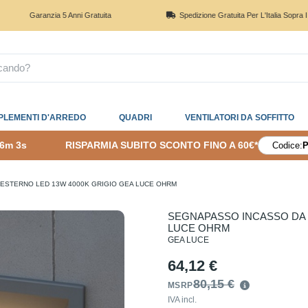
aranzia 5 Anni Gratuita
Spedizione Gratuita Per L'Italia Sopra I 150€
PLEMENTI D'ARREDO
QUADRI
VENTILATORI DA SOFFITTO
36m 2s
RISPARMIA SUBITO SCONTO FINO A 60€*
Codice:
ESTERNO LED 13W 4000K GRIGIO GEA LUCE OHRM
SEGNAPASSO INCASSO DA 
LUCE OHRM
GEA LUCE
64,12 €
80,15 €
MSRP
IVA incl.