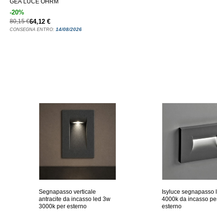
GEA LUCE OHRM
-20%
80,15 €
64,12 €
14/08/2026
CONSEGNA ENTRO:
Segnapasso verticale
Isyluce segnapasso 
antracite da incasso led 3w
4000k da incasso pe
3000k per esterno
esterno