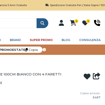
i Gratuita
Spedizione Gratuita Per L'Italia Sopra I 150€
0
0
Cerca
O
BRAND
SUPER PROMO
BLOG
CONSULENZA
PROMOESTATE
Copia
SE 100CM BIANCO CON 4 FARETTI
CE
Codice articolo:
E467