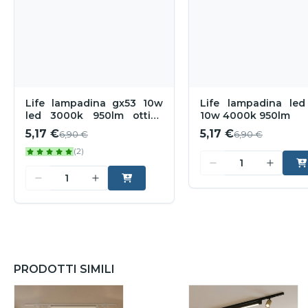
Life lampadina gx53 10w
Life lampadina led
led 3000k 950lm ottica
10w 4000k 950lm
120
5,17 €
5,17 €
6,90 €
6,90 €
(2)
PRODOTTI SIMILI