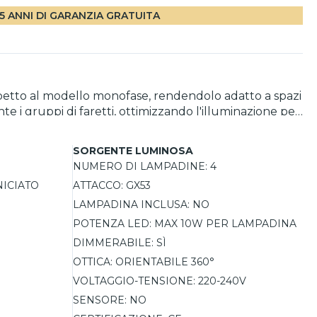
5 ANNI DI GARANZIA GRATUITA
rispetto al modello monofase, rendendolo adatto a spazi
te i gruppi di faretti, ottimizzando l'illuminazione per
a personalizzazione della luce è fondamentale. Il
ssimo 10W (non incluse). I faretti possono essere
SORGENTE LUMINOSA
minazione altamente personalizzabile. Il sistema
NUMERO DI LAMPADINE:
4
in alluminio verniciato
ICIATO
ATTACCO:
GX53
, corridoi, cucine e spazi espositivi. Con un grado di
LAMPADINA INCLUSA:
NO
POTENZA LED:
MAX 10W PER LAMPADINA
DIMMERABILE:
SÌ
OTTICA:
ORIENTABILE 360°
VOLTAGGIO-TENSIONE:
220-240V
SENSORE:
NO