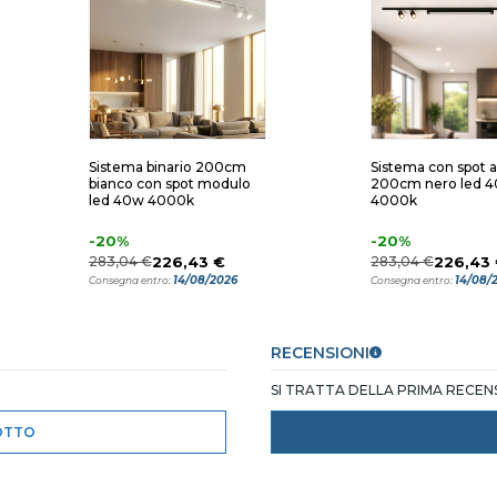
Sistema binario 200cm
Sistema con spot a
bianco con spot modulo
200cm nero led 
led 40w 4000k
4000k
-20%
-20%
283,04 €
226,43 €
283,04 €
226,43
14/08/2026
14/08/
Consegna entro:
Consegna entro:
RECENSIONI
SI TRATTA DELLA PRIMA RECE
OTTO