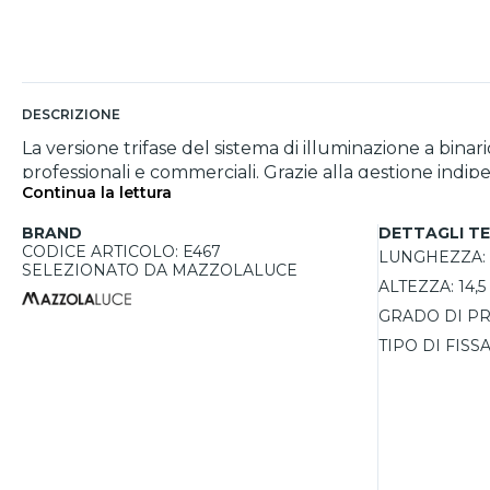
DESCRIZIONE
La versione trifase del sistema di illuminazione a bin
professionali e commerciali. Grazie alla gestione indipe
Continua la lettura
specifiche aree. Questa caratteristica lo rende ideale
binario, lungo 100 cm, è dotato di quattro faretti ori
BRAND
DETTAGLI TE
posizionati liberamente lungo il binario grazie al sis
CODICE ARTICOLO: E467
LUNGHEZZA:
trifase distribuisce il carico su tre fasi, migliorando l'efficienza ene
SELEZIONATO DA MAZZOLALUCE
ALTEZZA:
14,
bianco, il design lineare ed essenziale si integra armo
protezione IP20, è destinato all'uso interno, offrendo st
GRADO DI PR
TIPO DI FISS