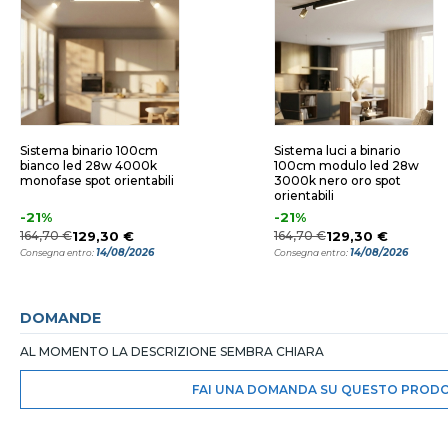
Sistema binario 100cm
Sistema luci a binario
bianco led 28w 4000k
100cm modulo led 28w
monofase spot orientabili
3000k nero oro spot
orientabili
-21%
-21%
164,70 €
129,30 €
164,70 €
129,30 €
14/08/2026
14/08/2026
Consegna entro:
Consegna entro:
DOMANDE
AL MOMENTO LA DESCRIZIONE SEMBRA CHIARA
FAI UNA DOMANDA SU QUESTO PROD