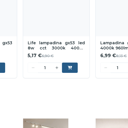
 gx53
Life lampadina gx53 led
Lampadina 
8w cct 3000k 4000k
4000k 960lm 
6500k 720 lumen
5,17 €
6,99 €
6,90 €
8,13 €