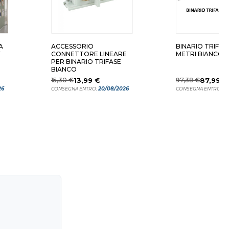
A
ACCESSORIO
BINARIO TRIFAS
V
CONNETTORE LINEARE
METRI BIANCO
PER BINARIO TRIFASE
BIANCO
15,30 €
13,99 €
97,38 €
87,99 €
26
20/08/2026
20
CONSEGNA ENTRO:
CONSEGNA ENTRO: