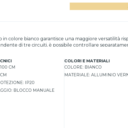
ario in colore bianco garantisce una maggiore versatilità 
ndente di tre circuiti, è possibile controllare separatamen
 per showroom, gallerie, negozi e ambienti moderni dove l
entabili a 360 gradi, compatibili con lampadine GX53 da ma
CNICI
COLORI E MATERIALI
tema di fissaggio con blocco manuale, permettendo un'illu
100 CM
COLORE:
BIANCO
rgetica rispetto al sistema monofase, che utilizza una sola fase. Realizzato 
5 CM
MATERIALE:
ALLUMINIO VERN
niosamente in ambienti moderni e funzionali come soggiorni
ile e praticità.
OTEZIONE:
IP20
AGGIO:
BLOCCO MANUALE