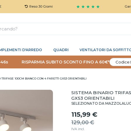
★ ★ ★ ★ ★
Reso 30 Giorni
Garanzia 5 Ann
MPLEMENTI D'ARREDO
QUADRI
VENTILATORI DA SOFFITT
 45s
RISPARMIA SUBITO SCONTO FINO A 60€*
Codice:
 TRIFASE 100CM BIANCO CON 4 FARETTI GX53 ORIENTABILI
SISTEMA BINARIO TRIFA
GX53 ORIENTABILI
SELEZIONATO DA MAZZOLALU
115,99 €
129,00 €
IVA incl.