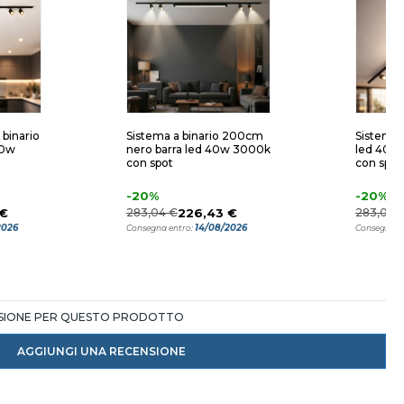
 binario
Sistema a binario 200cm
Sistema 
40w
nero barra led 40w 3000k
led 40w
con spot
con spot
-20%
-20%
 €
283,04 €
226,43 €
283,04 
2026
14/08/2026
Consegna entro:
Consegna e
NSIONE PER QUESTO PRODOTTO
AGGIUNGI UNA RECENSIONE