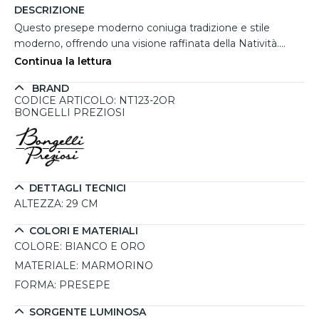
DESCRIZIONE
Questo presepe moderno coniuga tradizione e stile
moderno, offrendo una visione raffinata della Natività.
Firmato Bongelli Preziosi, presenta le figure di Maria,
Continua la lettura
Giuseppe e il Bambino in marmorino bianco finemente
BRAND
scolpito, evidenziando l’essenzialità delle forme e la
CODICE ARTICOLO: NT123-2OR
purezza dei materiali. A completare la scena, due stelle in
BONGELLI PREZIOSI
oro lucido poste sullo sfondo donano brillantezza ed
eleganza, elevando il valore simbolico della composizione.
Con un’altezza importante di 29 cm, si presta ad arredare
con sobrietà mensole, camini o tavolini, diventando il
punto focale delle decorazioni natalizie. Ogni dettaglio è
DETTAGLI TECNICI
decorato a mano, garanzia di una qualità artigianale che
ALTEZZA:
29 CM
distingue il vero Made in Italy.
COLORI E MATERIALI
COLORE:
BIANCO E ORO
MATERIALE:
MARMORINO
FORMA:
PRESEPE
SORGENTE LUMINOSA