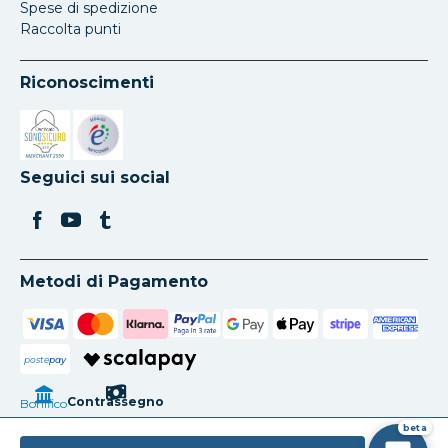
Spese di spedizione
Raccolta punti
Riconoscimenti
Si apre in una nuova scheda
Si apre in una nuova scheda
Seguici sui social
Metodi di Pagamento
poste
pay
Contrassegno
Bonifico
beta