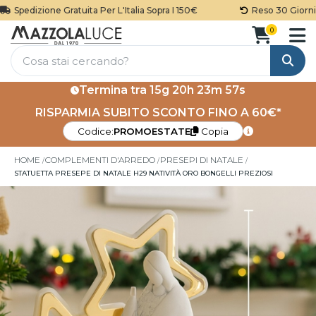
Spedizione Gratuita Per L'Italia Sopra I 150€
Reso 30 Giorni
0
Cerca
Termina tra
15g 20h 23m 57s
RISPARMIA SUBITO SCONTO FINO A 60€*
Codice:
PROMOESTATE
Copia
HOME
COMPLEMENTI D'ARREDO
PRESEPI DI NATALE
STATUETTA PRESEPE DI NATALE H29 NATIVITÀ ORO BONGELLI PREZIOSI