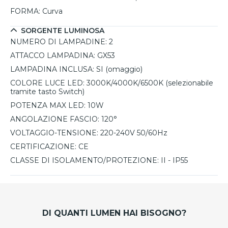
personalizzare facilmente l’intensità luminosa, con la
FORMA:
Curva
possibilità di sostituire le lampadine in base alle proprie
preferenze.
SORGENTE LUMINOSA
NUMERO DI LAMPADINE:
2
ATTACCO LAMPADINA:
GX53
LAMPADINA INCLUSA:
SI (omaggio)
COLORE LUCE LED:
3000K/4000K/6500K (selezionabile
tramite tasto Switch)
POTENZA MAX LED:
10W
ANGOLAZIONE FASCIO:
120°
VOLTAGGIO-TENSIONE:
220-240V 50/60Hz
CERTIFICAZIONE:
CE
CLASSE DI ISOLAMENTO/PROTEZIONE:
II - IP55
DI QUANTI LUMEN HAI BISOGNO?