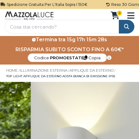
Spedizione Gratuita Per L'Italia Sopra I 150€
Reso 30 Giorni
0
Cerca
Termina tra
15g 17h 15m 27s
RISPARMIA SUBITO SCONTO FINO A 60€*
Codice:
PROMOESTATE
Copia
HOME
ILLUMINAZIONE ESTERNA
APPLIQUE DA ESTERNO
TOP LIGHT APPLIQUE DA ESTERNO AOSTA BIANCA BI EMISSIONE IP55