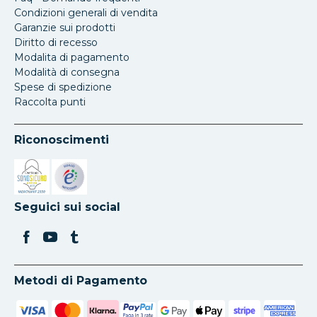
Condizioni generali di vendita
Garanzie sui prodotti
Diritto di recesso
Modalita di pagamento
Modalità di consegna
Spese di spedizione
Raccolta punti
Riconoscimenti
Si apre in una nuova scheda
Si apre in una nuova scheda
Seguici sui social
Metodi di Pagamento