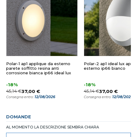
Polar-1 ap1 applique da esterno
Polar-2 ap1 ideal lux appl
parete soffitto resina anti
esterno ip66 bianco
corrosione bianca ip66 ideal lux
-18%
-18%
45,14 €
37,00 €
45,14 €
37,00 €
12/08/2026
12/08/2026
Consegna entro:
Consegna entro:
DOMANDE
AL MOMENTO LA DESCRIZIONE SEMBRA CHIARA