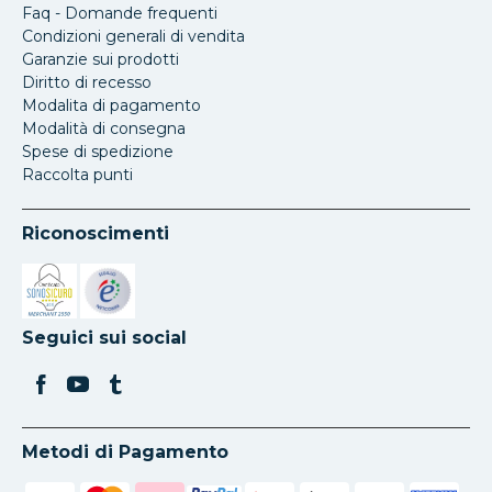
Faq - Domande frequenti
Condizioni generali di vendita
Garanzie sui prodotti
Diritto di recesso
Modalita di pagamento
Modalità di consegna
Spese di spedizione
Raccolta punti
Riconoscimenti
Si apre in una nuova scheda
Si apre in una nuova scheda
Seguici sui social
Metodi di Pagamento