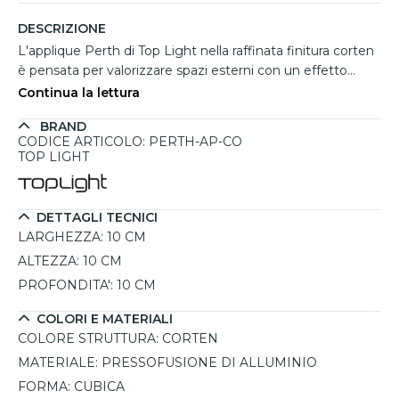
DESCRIZIONE
L'applique Perth di Top Light nella raffinata finitura corten
è pensata per valorizzare spazi esterni con un effetto
materico dal forte impatto estetico. La particolare tonalità
Continua la lettura
effetto ruggine richiama lo stile industriale e
BRAND
architettonico contemporaneo, risultando molto
CODICE ARTICOLO: PERTH-AP-CO
apprezzata per facciate, giardini, porticati e terrazze dove
TOP LIGHT
si desidera creare un'atmosfera calda ed elegante. La
struttura cubica da 10x10 cm in pressofusione di alluminio
integra un LED da 10W con doppia emissione luminosa
DETTAGLI TECNICI
verso l'alto e il basso, ideale per decorare le pareti con fasci
LARGHEZZA:
10 CM
personalizzabili grazie alle alette orientabili. La selezione
ALTEZZA:
10 CM
della luce 3000K o 4000K permette di adattare
PROFONDITA':
10 CM
l'illuminazione al contesto, mentre il grado IP65 garantisce
affidabilità e protezione dagli agenti atmosferici.
COLORI E MATERIALI
COLORE STRUTTURA:
CORTEN
MATERIALE:
PRESSOFUSIONE DI ALLUMINIO
FORMA:
CUBICA