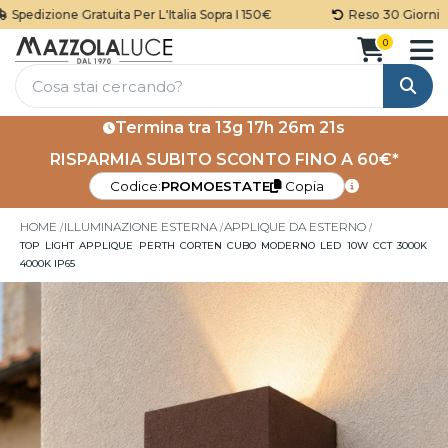
pedizione Gratuita Per L'Italia Sopra I 150€
Reso 30 Giorni
0
Cerca
Termina tra
13g 17h 26m 21s
RISPARMIA SUBITO SCONTO FINO A 60€*
Codice:
PROMOESTATE
Copia
HOME
ILLUMINAZIONE ESTERNA
APPLIQUE DA ESTERNO
TOP LIGHT APPLIQUE PERTH CORTEN CUBO MODERNO LED 10W CCT 3000K
4000K IP65